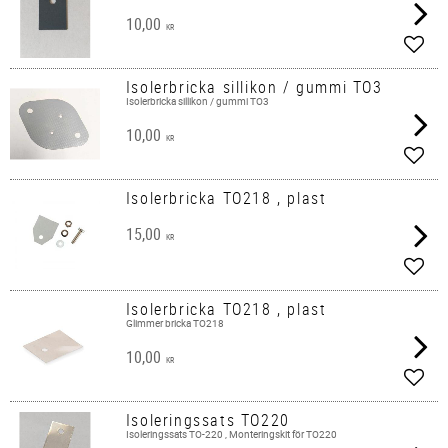
10,00
KR
Lägg 
Isolerbricka sillikon / gummi TO3
Isolerbricka sillikon / gummi TO3
10,00
KR
Lägg 
Isolerbricka TO218 , plast
15,00
KR
Lägg 
Isolerbricka TO218 , plast
Glimmer bricka TO218
10,00
KR
Lägg 
Isoleringssats TO220
Isoleringssats TO-220 , Monteringskit för TO220