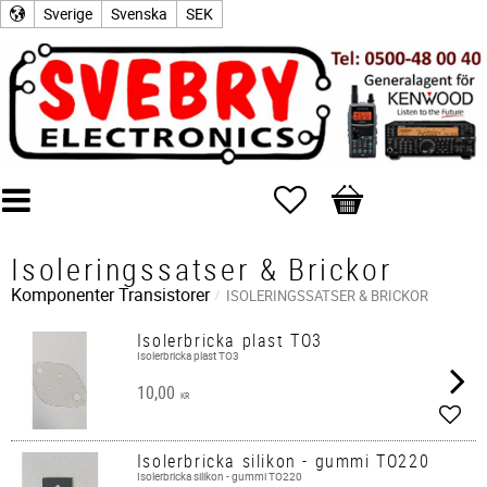
Sverige
Svenska
SEK
Favoriter
Kundvagn
Isoleringssatser & Brickor
Komponenter
Transistorer
ISOLERINGSSATSER & BRICKOR
Isolerbricka plast TO3
Isolerbricka plast TO3
10,00
KR
Lägg 
Isolerbricka silikon - gummi TO220
Isolerbricka silikon - gummi TO220