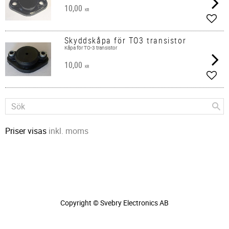
10,00
KR
Lägg 
Skyddskåpa för TO3 transistor
Kåpa för TO-3 transistor
10,00
KR
Lägg 
Priser visas
inkl. moms
Copyright © Svebry Electronics AB