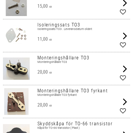
15,00
KR
Lägg 
Isoleringssats TO3
Isoleringssats TO3 . Leveransdatum okänt
11,00
KR
Lägg 
Monteringshållare TO3
Monteringshållare TO3
20,00
KR
Lägg 
Monteringshållare TO3 fyrkant
Monteringshållare TO3 fyrkant
20,00
KR
Lägg 
Skyddskåpa för TO-66 transistor
Kåpa för TO-66 transistor ( Plast )