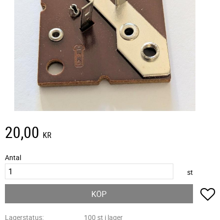
20,00
KR
Antal
st
L
KÖP
Lagerstatus
100 st i lager