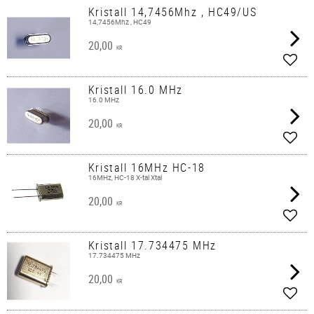
Kristall 14,7456Mhz , HC49/US
14,7456Mhz , HC49
20,00
KR
Lägg 
Kristall 16.0 MHz
16.0 MHz
20,00
KR
Lägg 
Kristall 16MHz HC-18
16MHz, HC-18 X-tal Xtal
20,00
KR
Lägg 
Kristall 17.734475 MHz
17.734475 MHz
20,00
KR
Lägg 