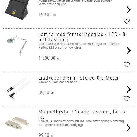
Kortläsare stödjer de flesta kortstandarder som Europay,
MasterCard och Visa.
199,00
KR
Lägg 
Lampa med förstoringsglas - LED - B
ordsfästning
8-dioptre lins, en välbalanserad, universellt fogad arm, cirkulärt
lysrör på 22 W som omger glaset
1 200,00
KR
Lägg 
Ljudkabel 3,5mm Stereo 0,5 Meter
Vinklad 3,5mm hane till hona
89,00
KR
Lägg 
Magnetbrytare Snabb respons, lätt v
ikt
3 VA, 0,5A Snabb respons, lätt vikt Stabil omkoppling Montering
med skruvar eller dubbelsidig tejp
99,00
KR