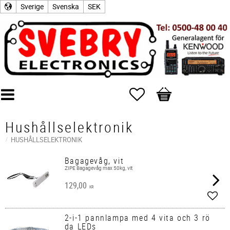
Sverige
Svenska
SEK
Favoriter
Kundvagn
Hushållselektronik
HUSHÅLLSELEKTRONIK
Bagagevåg, vit
ZIPE Bagagevåg max 50kg, vit
129,00
KR
Lägg 
2-i-1 pannlampa med 4 vita och 3 rö
da LEDs