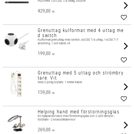
PDU med 12x CEE 7/4 uttag, 3500W
429,00
KR
Lägg 
Grenuttag kulformat med 4 uttag me
d switch
Kulformat grenuttag med switch, 4xCEE 7/4 uttag, 1xCEE 7/7
anlutning, 1,4m kabel, vit
199,00
KR
Lägg 
Grenuttag med 5 uttag och strömbry
tare. Vit
Med 2-polig brytare. 1 Meter kabel
159,00
KR
Lägg 
Helping hand med förstorningsglas
En hjälpande hand med förstoringsglas och 2 LED-lampor ,
lödstativ - 2 krokodilklämmor
269,00
KR