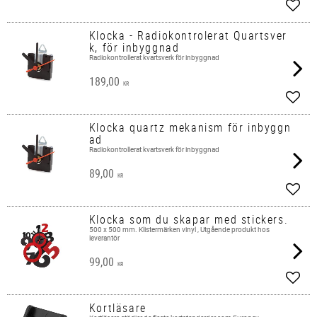
Lägg 
Klocka - Radiokontrolerat Quartsver
k, för inbyggnad
Radiokontrollerat kvartsverk för inbyggnad
189,00
KR
Lägg 
Klocka quartz mekanism för inbyggn
ad
Radiokontrollerat kvartsverk för inbyggnad
89,00
KR
Lägg 
Klocka som du skapar med stickers.
500 x 500 mm. Klistermärken vinyl , Utgående produkt hos
leverantör
99,00
KR
Lägg 
Kortläsare