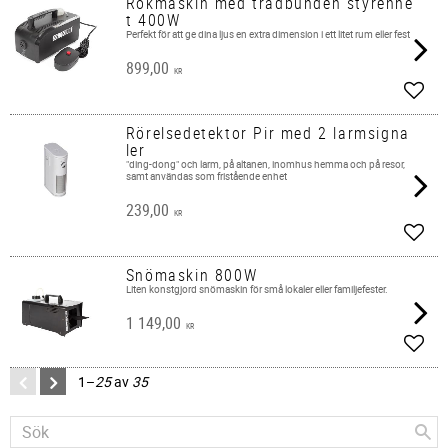
Rökmaskin med trådbunden styrenhe
t 400W
Perfekt för att ge dina ljus en extra dimension i ett litet rum eller fest
899,00
KR
Lägg 
Rörelsedetektor Pir med 2 larmsigna
ler
"ding-dong" och larm, på altanen, inomhus hemma och på resor,
samt användas som fristående enhet
239,00
KR
Lägg 
Snömaskin 800W
​Liten konstgjord snömaskin för små lokaler eller familjefester.
1 149,00
KR
Lägg 
1–
25
av
35