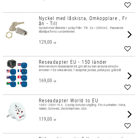
Lägg 
Nyckel med låskista, Omkopplare , Fr
ån - Till
Nyckel med låskista 1 polig Från - Till . 2A / 250VAC . Passande
låskåpa finns i undertexten .
129,00
KR
Lägg 
Reseadapter EU - 150 länder
Brennenstuhl reseadapter kit, gör att du kan ansluta dina EU-
enheter i 150 olika länder, 7 adaptrar, jordad, petskydd, grå/blå
169,00
KR
Lägg 
Reseadapter World to EU
100V - 250V 16 A . 2-polig Schuko-utgång. För Australien / Kina,
Italien, Schweiz, Storbritannien, USA
119,00
KR
Lägg 