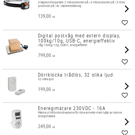
4 lägesomkopplare: 2 vita lysdioder på / 4 vita lysdioder på / 3 röda
lysdioder på / av. Väderbeständig
139,00
KR
Lägg 
Digital postvåg med extern display,
100kg/10g, USB-C, energieffektiv
Våg 100kg/10g, USB-C, energieffektiv
799,00
KR
Lägg 
Dörrklocka trådlös, 32 olika ljud.
32 olika ljud.
199,00
KR
Lägg 
Eneregimätare 230VDC - 16A
Räkna ut strömkostnaderna för dina enheter med hjälp av denna
energimätare.
249,00
KR