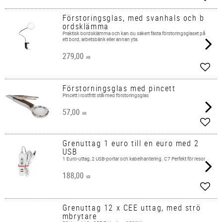
Lägg 
Förstoringsglas, med svanhals och b
ordsklämma
Praktisk bordsklämma och kan du säkert fästa förstoringsglaset på
ett bord, arbetsbänk eller annan yta.
279,00
KR
Lägg 
Förstorningsglas med pincett
Pincett i rostfritt stål med förstoringsglas
57,00
KR
Lägg 
Grenuttag 1 euro till en euro med 2
USB
1 Euro-uttag, 2 USB-portar och kabelhantering. C7 Perfekt för resor
188,00
KR
Lägg 
Grenuttag 12 x CEE uttag, med strö
mbrytare