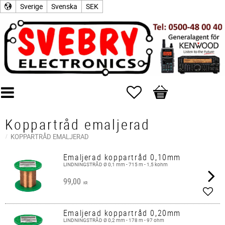
Sverige
Svenska
SEK
Favoriter
Kundvagn
Koppartråd emaljerad
KOPPARTRÅD EMALJERAD
Emaljerad koppartråd 0,10mm
LINDNINGSTRÅD Ø 0,1 mm - 715 m - 1,5 kohm
99,00
KR
Lägg 
Emaljerad koppartråd 0,20mm
LINDNINGSTRÅD Ø 0,2 mm - 178 m - 97 ohm