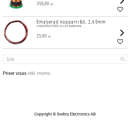
350,00
KR
Lägg 
Emaljerad koppartråd, 2,65mm
LINDNINGSTRÅD Ø 2,65 Metervara
25,00
KR
Lägg 
Priser visas
inkl. moms
Copyright © Svebry Electronics AB