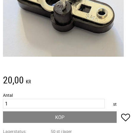
20,00
KR
Antal
st
L
KÖP
Lagerstatus
50 st i lager