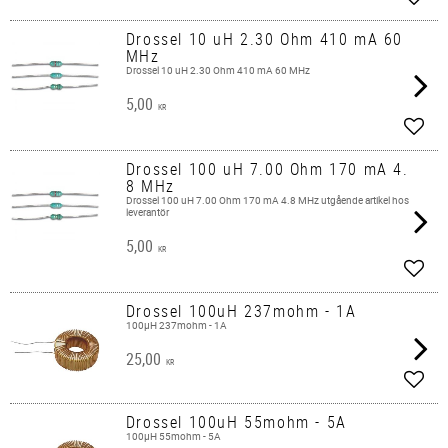
Lägg 
Drossel 10 uH 2.30 Ohm 410 mA 60
MHz
Drossel 10 uH 2.30 Ohm 410 mA 60 MHz
5,00
KR
Lägg 
Drossel 100 uH 7.00 Ohm 170 mA 4.
8 MHz
Drossel 100 uH 7.00 Ohm 170 mA 4.8 MHz utgående artikel hos
leverantör
5,00
KR
Lägg 
Drossel 100uH 237mohm - 1A
100µH 237mohm - 1A
25,00
KR
Lägg 
Drossel 100uH 55mohm - 5A
100µH 55mohm - 5A