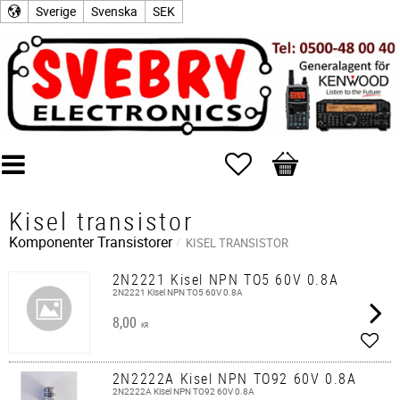
Sverige
Svenska
SEK
Favoriter
Kundvagn
Kisel transistor
Komponenter
Transistorer
KISEL TRANSISTOR
2N2221 Kisel NPN TO5 60V 0.8A
2N2221 Kisel NPN TO5 60V 0.8A
8,00
KR
Lägg 
2N2222A Kisel NPN TO92 60V 0.8A
2N2222A Kisel NPN TO92 60V 0.8A