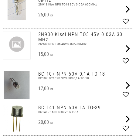
2N918 Kisel NPN TO18 30V 0.05A 600MHz
25,00
KR
Lägg 
2N930 Kisel NPN TO5 45V 0.03A 30
MHz
2N930 NPN TO5 45V 0.03A 30MHz
15,00
KR
Lägg 
BC 107 NPN 50V 0,1A TO-18
BC107, BC107B NPN 50V 0,1A TO-18
17,00
KR
Lägg 
BC 141 NPN 60V 1A TO-39
BC141 / 16 NPN 80V 1A TO-5
20,00
KR
Lägg 