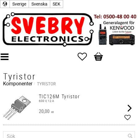
Sverige
Svenska
SEK
Favoriter
Kundvagn
Tyristor
Komponenter
TYRISTOR
TIC126M Tyristor
600 V, 12 A
20,00
KR
Lägg 