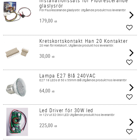
Installationssats för Fluorescerande
glaslysrör
För Fluorescerande glaslysrör. Utgående produkt hos leverantör
179,00
KR
Lägg 
Kretskortskontakt Han 20 Kontakter
20 Han för Kretskort , Utgående produkt hos leverantör.
30,00
KR
Lägg 
Lampa E27 Blå 240VAC
E27 18 LEDs Ø 50 x 55mm Blå Utgående produkt hos leverantör
64,00
KR
Lägg 
Led Driver för 30W led
In 12V ut 32-36V LED Utgående produkt hos leverantör
225,00
KR
Lägg 