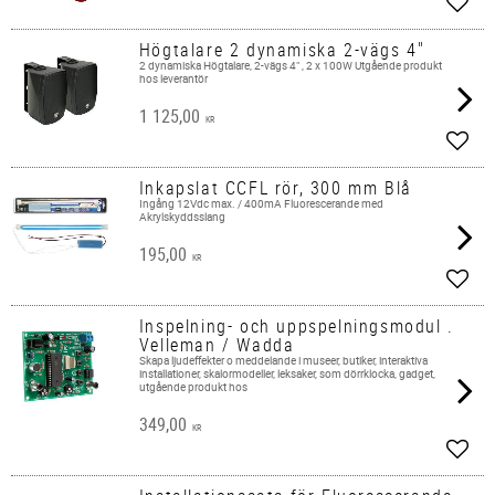
Lägg 
Högtalare 2 dynamiska 2-vägs 4"
2 dynamiska Högtalare, 2-vägs 4" , 2 x 100W Utgående produkt
hos leverantör
1 125,00
KR
Lägg 
Inkapslat CCFL rör, 300 mm Blå
Ingång 12Vdc max. / 400mA Fluorescerande med
Akrylskyddsslang
195,00
KR
Lägg 
Inspelning- och uppspelningsmodul .
Velleman / Wadda
Skapa ljudeffekter o meddelande i museer, butiker, interaktiva
installationer, skalormodeller, leksaker, som dörrklocka, gadget,
utgående produkt hos
349,00
KR
Lägg 