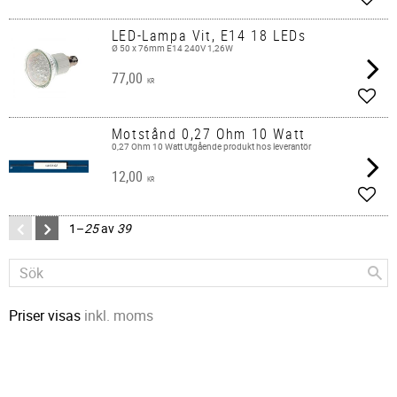
Lägg 
LED-Lampa Vit, E14 18 LEDs
Ø 50 x 76mm E14 240V 1,26W
77,00
KR
Lägg 
Motstånd 0,27 Ohm 10 Watt
0,27 Ohm 10 Watt Utgående produkt hos leverantör
12,00
KR
Lägg 
1–
25
av
39
Priser visas
inkl. moms