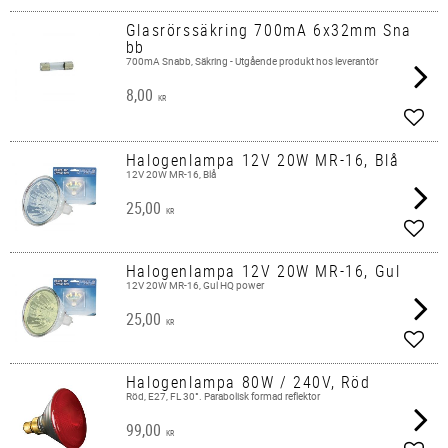
Glasrörssäkring 700mA 6x32mm Sna
bb
700mA Snabb, Säkring - Utgående produkt hos leverantör
8,00
KR
Lägg 
Halogenlampa 12V 20W MR-16, Blå
12V 20W MR-16, Blå
25,00
KR
Lägg 
Halogenlampa 12V 20W MR-16, Gul
12V 20W MR-16, Gul HQ power
25,00
KR
Lägg 
Halogenlampa 80W / 240V, Röd
Röd, E27, FL 30°. Parabolisk formad reflektor
99,00
KR