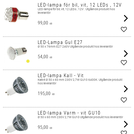
LED-lampa för bil, vit, 12 LEDs , 12V
LED-lampa för bil, vit, 12 LEDs , 12V . Utgående produkt hos
leverantör
99,00
KR
Lägg 
LED-Lampa Gul E27
Ø 50 x 76mm E27 240V Utgående produkt hos leverantör
54,00
KR
Lägg 
LED-lampa Kall - Vit
Kallvit Ø 50 x 60 mm 230V 2,7W GU10 6400K. Utgående produkt
hos leverantör
195,00
KR
Lägg 
LED-lampa Varm - vit GU10
Ø 50 x 60 mm 230V 2,7W GU10 Utgående produkt hos leverantör
95,00
KR