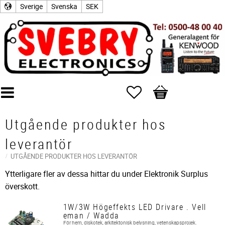
Sverige
Svenska
SEK
Favoriter
Kundvagn
Utgående produkter hos
leverantör
UTGÅENDE PRODUKTER HOS LEVERANTÖR
Ytterligare fler av dessa hittar du under Elektronik Surplus
överskott.
1W/3W Högeffekts LED Drivare . Vell
eman / Wadda
För hem, diskotek, arkitektonisk belysning, vetenskapsprojek.