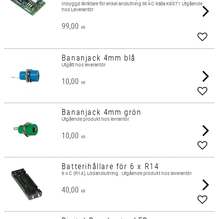
Inbyggd likriktare för enkel anslutning till AC-källa K8071 Utgående
hos Leverantör
99,00
KR
Lägg 
Bananjack 4mm blå
Utgått hos leverantör
10,00
KR
Lägg 
Bananjack 4mm grön
Utgående produkt hos levrantör
10,00
KR
Lägg 
Batterihållare för 6 x R14
6 x C (R14), Lödanslutning . Utgående produkt hos leverantör
40,00
KR
Lägg 