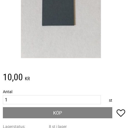
10,00
KR
Antal
st
L
KÖP
Lagerstatus
8 st i lager