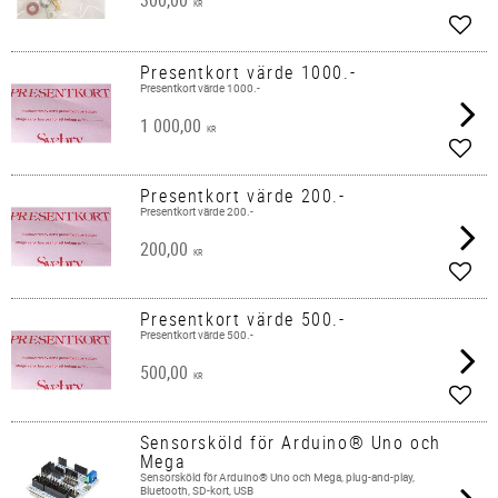
KR
Lägg 
Presentkort värde 1000.-
Presentkort värde 1000.-
1 000,00
KR
Lägg 
Presentkort värde 200.-
Presentkort värde 200.-
200,00
KR
Lägg 
Presentkort värde 500.-
Presentkort värde 500.-
500,00
KR
Lägg 
Sensorsköld för Arduino® Uno och
Mega
Sensorsköld för Arduino® Uno och Mega, plug-and-play,
Bluetooth, SD-kort, USB