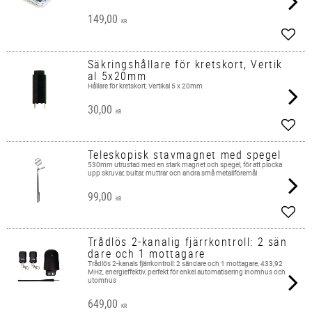
149,00
KR
Lägg 
Säkringshållare för kretskort, Vertik
al 5x20mm
Hållare för kretskort, Vertikal 5 x 20mm
30,00
KR
Lägg 
Teleskopisk stavmagnet med spegel
530mm utrustad med en stark magnet och spegel, för att plocka
upp skruvar, bultar, muttrar och andra små metallföremål
99,00
KR
Lägg 
Trådlös 2-kanalig fjärrkontroll: 2 sän
dare och 1 mottagare
Trådlös 2-kanals fjärrkontroll: 2 sändare och 1 mottagare, 433,92
MHz, energieffektiv, perfekt för enkel automatisering inomhus och
utomhus
649,00
KR