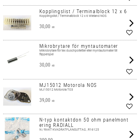
Lägg 
Kopplingslist / Terminalblock 12 x 6
Kopplingslist / Terminalblock 12 x 6 Wieland NOS
30,00
KR
Lägg 
Mikrobrytare för myntautomater
Mikrobrytare för tex duschpolletter eller myntautomater till
flipperspel
30,00
KR
Lägg 
MJ15012 Motorola NOS
MJ15012 Motorola TO3
39,00
KR
Lägg 
N-typ kontaktdon 50 ohm panelmont
ering RADIALL
N / RAKT KVADRATFLÄNSUTTAG , R16125
300,00