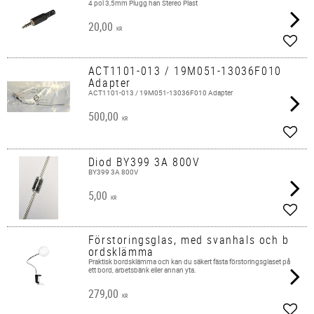
4 pol 3,5mm Plugg han Stereo Plast
20,00
KR
Lägg 
ACT1101-013 / 19M051-13036F010
Adapter
ACT1101-013 / 19M051-13036F010 Adapter
500,00
KR
Lägg 
Diod BY399 3A 800V
BY399 3A 800V
5,00
KR
Lägg 
Förstoringsglas, med svanhals och b
ordsklämma
Praktisk bordsklämma och kan du säkert fästa förstoringsglaset på
ett bord, arbetsbänk eller annan yta.
279,00
KR