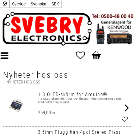
Sverige
Svenska
SEK
Favoriter
Kundvagn
Nyheter hos oss
NYHETER HOS OSS
1.3 OLED-skärm för Arduino®
1.3 OLED-skärm för Arduino®, låg strömförbrukning, skarp bild,
bred betraktningsvinkel
259,00
KR
Lägg 
3,5mm Plugg han 4pol Stereo Plast