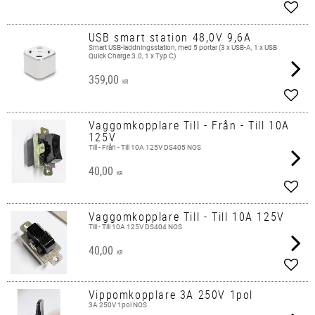
Lägg 
USB smart station 48,0V 9,6A
Smart USB-laddningsstation, med 5 portar (3 x USB-A, 1 x USB
Quick Charge 3.0, 1 x Typ C)
359,00
KR
Lägg 
Vaggomkopplare Till - Från - Till 10A
125V
Till - Från - Till 10A 125V DS405 NOS
40,00
KR
Lägg 
Vaggomkopplare Till - Till 10A 125V
Till - Till 10A 125V DS404 NOS
40,00
KR
Lägg 
Vippomkopplare 3A 250V 1pol
3A 250V 1pol NOS