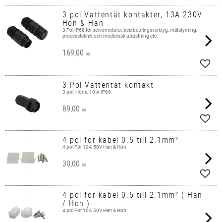
3 pol Vattentät kontakter, 13A 230V
Hon & Han
3 Pol IP68 för servomotorer, bearbetningsverktyg, mätstyrning,
processteknik och medicinsk utrustning etc.
169,00
KR
Lägg 
3-Pol Vattentät kontakt
3 pol, Hona, 10 A IP68
89,00
KR
Lägg 
4 pol för kabel 0.5 till 2.1mm²
4 pol För 10A 50V Han & Hon
30,00
KR
Lägg 
4 pol för kabel 0.5 till 2.1mm² ( Han
/ Hon )
4 pol För 10A 50V Han & Hon