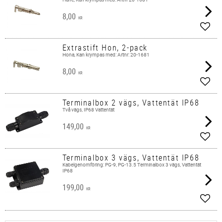
8,00
KR
Lägg 
Extrastift Hon, 2-pack
Hona, Kan krympas med: Artnr: 20-1681
8,00
KR
Lägg 
Terminalbox 2 vägs, Vattentät IP68
Två vägs, IP68 Vattentät
149,00
KR
Lägg 
Terminalbox 3 vägs, Vattentät IP68
Kabelgenomföring: PG-9, PG-13.5 Terminalbox 3 vägs, Vattentät
IP68
199,00
KR
Lägg 