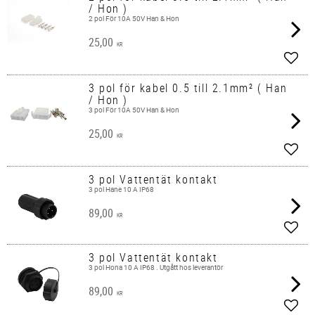
/ Hon )
2 pol För 10A 50V Han & Hon
25,00
KR
Lägg 
3 pol för kabel 0.5 till 2.1mm² ( Han
/ Hon )
3 pol För 10A 50V Han & Hon
25,00
KR
Lägg 
3 pol Vattentät kontakt
3 pol Hane 10 A IP68
89,00
KR
Lägg 
3 pol Vattentät kontakt
3 pol Hona 10 A IP68 . Utgått hos leverantör
89,00
KR
Lägg 