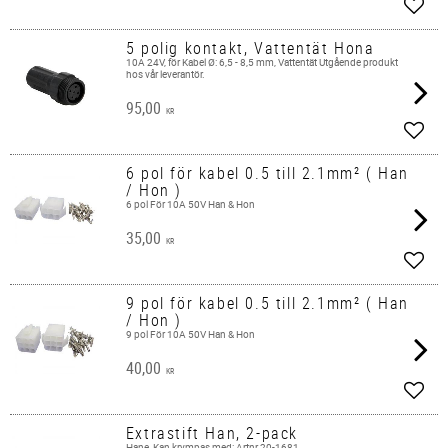
Lägg 
5 polig kontakt, Vattentät Hona
10A 24V, för Kabel Ø: 6,5 - 8,5 mm, Vattentät Utgående produkt
hos vår leverantör.
95,00
KR
Lägg 
6 pol för kabel 0.5 till 2.1mm² ( Han
/ Hon )
6 pol För 10A 50V Han & Hon
35,00
KR
Lägg 
9 pol för kabel 0.5 till 2.1mm² ( Han
/ Hon )
9 pol För 10A 50V Han & Hon
40,00
KR
Lägg 
Extrastift Han, 2-pack
Hane, Kan krympas med: Artnr 20-1681