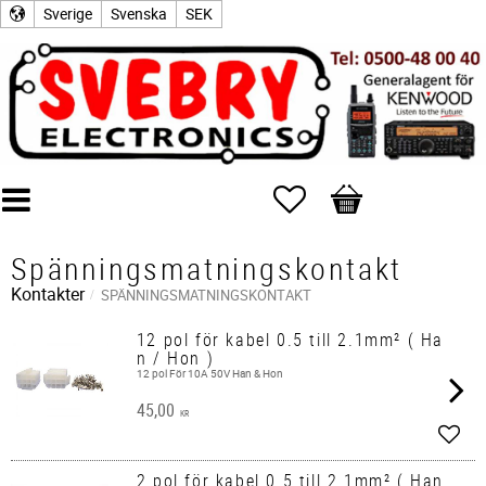
Sverige
Svenska
SEK
Favoriter
Kundvagn
Spänningsmatningskontakt
Kontakter
SPÄNNINGSMATNINGSKONTAKT
12 pol för kabel 0.5 till 2.1mm² ( Ha
n / Hon )
12 pol För 10A 50V Han & Hon
45,00
KR
Lägg 
2 pol för kabel 0.5 till 2.1mm² ( Han