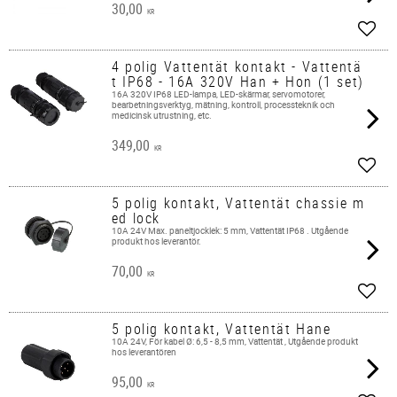
30,00
KR
Lägg 
4 polig Vattentät kontakt - Vattentä
t IP68 - 16A 320V Han + Hon (1 set)
16A 320V IP68 LED-lampa, LED-skärmar, servomotorer,
bearbetningsverktyg, mätning, kontroll, processteknik och
medicinsk utrustning, etc.
349,00
KR
Lägg 
5 polig kontakt, Vattentät chassie m
ed lock
10A 24V Max. paneltjocklek: 5 mm, Vattentät IP68 . Utgående
produkt hos leverantör.
70,00
KR
Lägg 
5 polig kontakt, Vattentät Hane
10A 24V, För kabel Ø: 6,5 - 8,5 mm, Vattentät , Utgående produkt
hos leverantören
95,00
KR