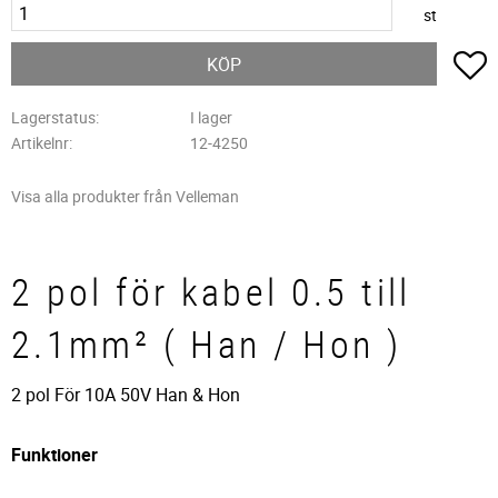
st
L
KÖP
Lagerstatus
I lager
Artikelnr
12-4250
Visa alla produkter från Velleman
2 pol för kabel 0.5 till
2.1mm² ( Han / Hon )
2 pol För 10A 50V Han & Hon
Funktioner