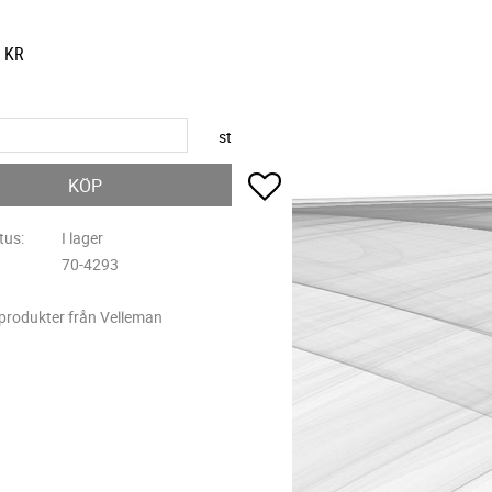
KR
st
Lägg till i favoriter
KÖP
tus
I lager
70-4293
 produkter från Velleman