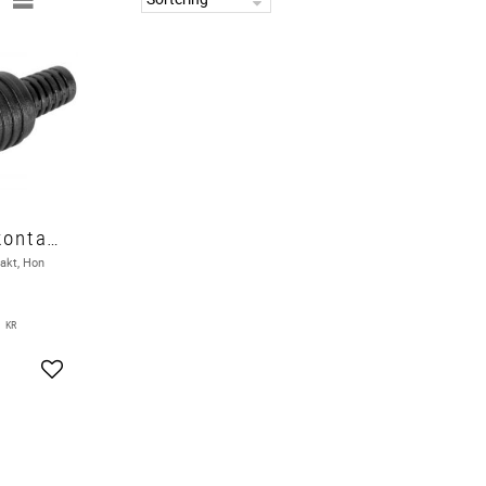
Högtalarkontakt, Hon
akt, Hon
0
KR
Lägg till i favoriter