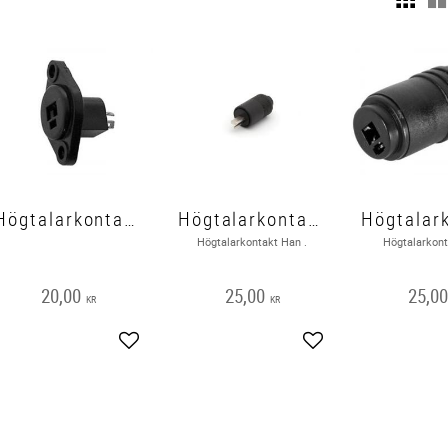
Högtalarkontakt chassie, Hon
Högtalarkontakt Han HIGH QUALITY
Högtalarkontakt Han .
Högtalarkont
20,00
25,00
25,0
KR
KR
Lägg till i favoriter
Lägg till i favoriter