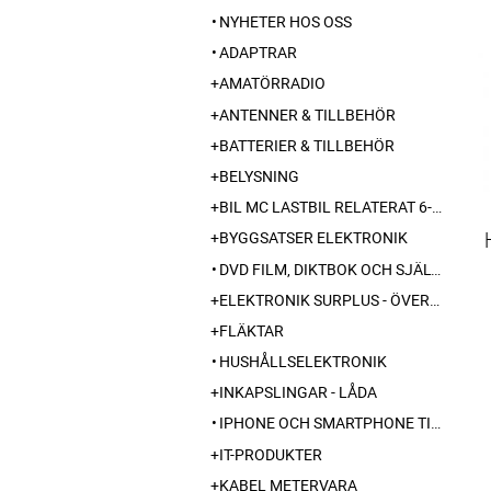
NYHETER HOS OSS
ADAPTRAR
AMATÖRRADIO
ANTENNER & TILLBEHÖR
BATTERIER & TILLBEHÖR
BELYSNING
BIL MC LASTBIL RELATERAT 6-12-24 240V
BYGGSATSER ELEKTRONIK
DVD FILM, DIKTBOK OCH SJÄLVBIOGRAFI FRÅN SKARABORG
ELEKTRONIK SURPLUS - ÖVERSKOTT
FLÄKTAR
HUSHÅLLSELEKTRONIK
INKAPSLINGAR - LÅDA
IPHONE OCH SMARTPHONE TILLBEHÖR
IT-PRODUKTER
KABEL METERVARA