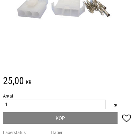
25,00
KR
Antal
st
L
KÖP
Lagerstatus
I lager