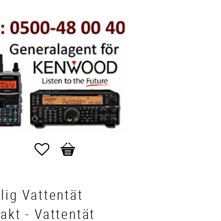
Favoriter
Kundvagn
lig Vattentät
akt - Vattentät