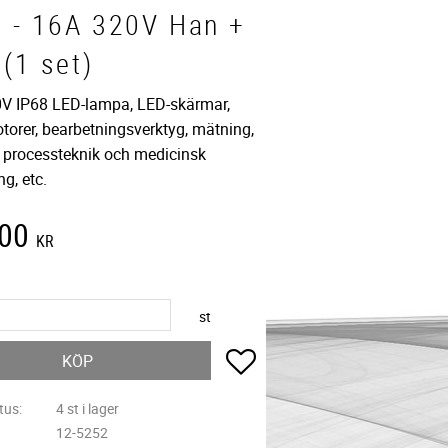
8 - 16A 320V Han +
(1 set)
V IP68 LED-lampa, LED-skärmar,
torer, bearbetningsverktyg, mätning,
, processteknik och medicinsk
ng, etc.
,00
KR
st
Lägg till i favoriter
KÖP
tus
4 st i lager
12-5252