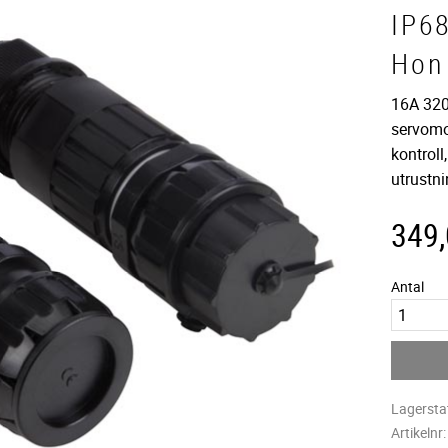
IP6
Hon 
16A 320
servomo
kontroll
utrustni
349
Antal
Lagersta
Artikelnr