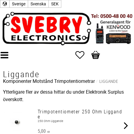
Sverige
Svenska
SEK
Favoriter
Kundvagn
Liggande
Komponenter
Motstånd
Trimpotentiometrar
LIGGANDE
Ytterligare fler av dessa hittar du under Elektronik Surplus
överskott.
Trimpotentiometer 250 Ohm Liggand
e
250 Ohm Liggande
5,00
KR