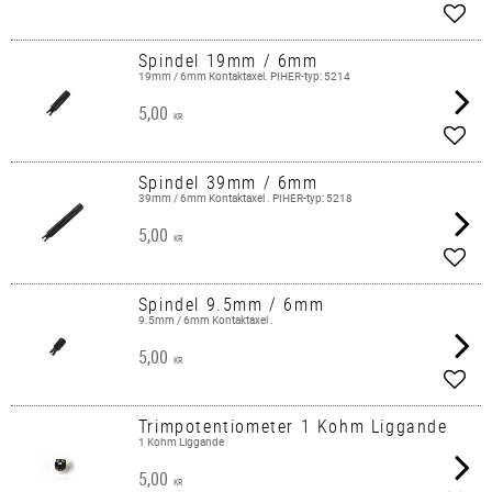
Lägg 
Spindel 19mm / 6mm
19mm / 6mm Kontaktaxel. PIHER-typ: 5214
5,00
KR
Lägg 
Spindel 39mm / 6mm
39mm / 6mm Kontaktaxel . PIHER-typ: 5218
5,00
KR
Lägg 
Spindel 9.5mm / 6mm
9.5mm / 6mm Kontaktaxel .
5,00
KR
Lägg 
Trimpotentiometer 1 Kohm Liggande
1 Kohm Liggande
5,00
KR