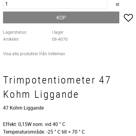
st
L
KÖP
Lagerstatus
I lager
Artikelnr
08-4070
Visa alla produkter från Velleman
Trimpotentiometer 47
Kohm Liggande
47 Kohm Liggande
Effekt: 0,15W nom. vid 40 ° C
Temperaturområde: -25 ° C till + 70 ° C