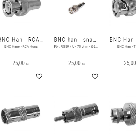
BNC Han - RCA Hon
BNC han - snabb crimp RG59/U
BNC Hane - RCA Hona
För: RG59 / U - 75 ohm - Ø6,2 mm
BNC Han - 
25,00
25,00
25,0
KR
KR
Lägg till i favoriter
Lägg till i favoriter