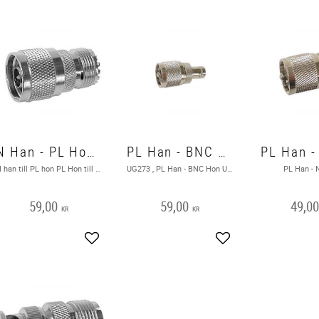
N Han - PL Hon / PL Hon - N Han
PL Han - BNC Hon
PL Han -
N han till PL hon PL Hon till N Han
UG273 , PL Han - BNC Hon UG273
PL Han - 
59,00
59,00
49,0
KR
KR
Lägg till i favoriter
Lägg till i favoriter