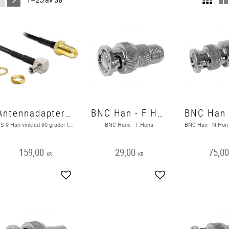
Antennadapter TS-9 Han vinklad - SMA Hon rak, RG174
BNC Han - F Hon
TS-9 Han vinklad 90 grader till SMA Hon rak RG174, adapter
BNC Hane - F Hona
159,00
29,00
75,0
KR
KR
Lägg till i favoriter
Lägg till i favoriter