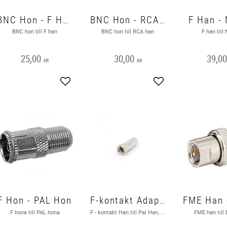
BNC Hon - F Han snabb
BNC Hon - RCA Han
F Han -
BNC hon till F han
BNC hon till RCA han
F han till
25,00
30,00
39,0
KR
KR
Lägg till i favoriter
Lägg till i favoriter
F Hon - PAL Hon
F-kontakt Adapter, F Han till PAL Han
F hona till PAL hona
F - kontakt Han till Pal Han, adapter
FME han till