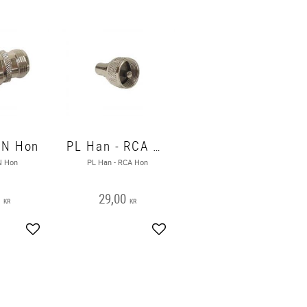
 N Hon
PL Han - RCA Hon
N Hon
PL Han - RCA Hon
0
29,00
KR
KR
Lägg till i favoriter
Lägg till i favoriter