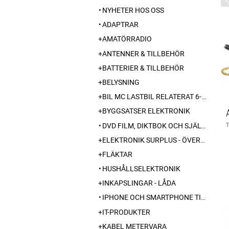
NYHETER HOS OSS
ADAPTRAR
AMATÖRRADIO
ANTENNER & TILLBEHÖR
BATTERIER & TILLBEHÖR
BELYSNING
BIL MC LASTBIL RELATERAT 6-12-24 240V
BYGGSATSER ELEKTRONIK
DVD FILM, DIKTBOK OCH SJÄLVBIOGRAFI FRÅN SKARABORG
ELEKTRONIK SURPLUS - ÖVERSKOTT
FLÄKTAR
HUSHÅLLSELEKTRONIK
INKAPSLINGAR - LÅDA
IPHONE OCH SMARTPHONE TILLBEHÖR
IT-PRODUKTER
KABEL METERVARA