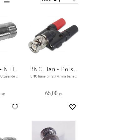
BNC Han - N Hon
BNC Han - Polskruvar
BNC Han - N Hon Utgående produkt hos leverantör
BNC hane till 2 x 4 mm bananplugg
0
65,00
KR
KR
Lägg till i favoriter
Lägg till i favoriter