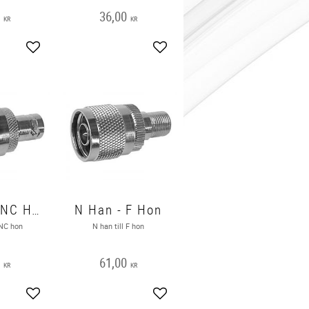
0
36,00
KR
KR
Lägg till i favoriter
Lägg till i favoriter
N Han - BNC Hon
N Han - F Hon
BNC hon
N han till F hon
0
61,00
KR
KR
Lägg till i favoriter
Lägg till i favoriter