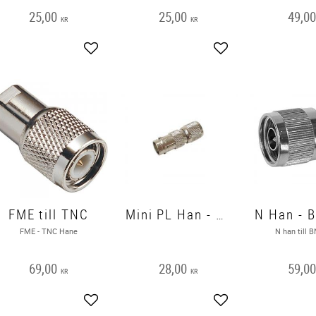
25,00
25,00
49,0
KR
KR
Lägg till i favoriter
Lägg till i favoriter
FME till TNC
Mini PL Han - BNC Hon
FME - TNC Hane
N han till 
69,00
28,00
59,0
KR
KR
Lägg till i favoriter
Lägg till i favoriter