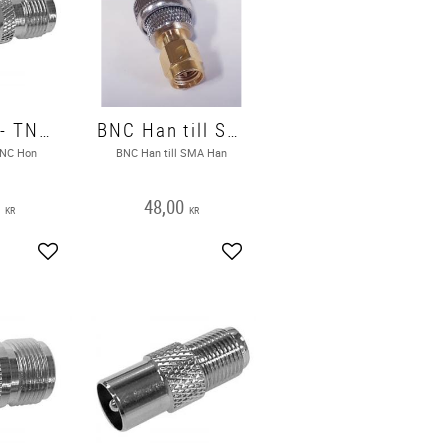
BNC Han - TNC Hon
BNC Han till SMA Han
TNC Hon
BNC Han till SMA Han
0
48,00
KR
KR
Lägg till i favoriter
Lägg till i favoriter