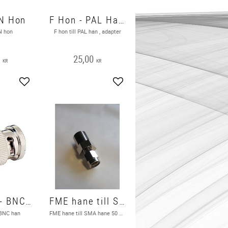
 N Hon
F Hon - PAL Han , Adapter F-hona till antennhane
 N hon
F hon till PAL han , adapter
0
25,00
KR
KR
Lägg till i favoriter
Lägg till i favoriter
FME Han - BNC Han
FME hane till SMA hane
 BNC han
FME hane till SMA hane 50 Ohm