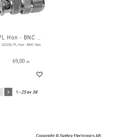
PL Hon - BNC Han - UG255
UG255, PL Hon - BNC Han
69,00
KR
Lägg till i favoriter
1–
25
av
38
Copyright © Svebry Electronics AB