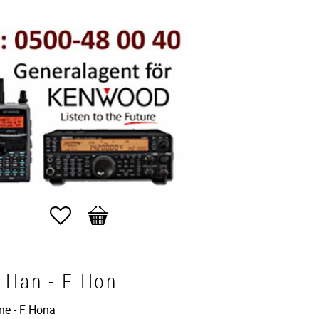
Favoriter
Kundvagn
 Han - F Hon
e - F Hona