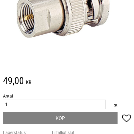
49,00
KR
Antal
st
L
KÖP
Lagerstatus
Tillfälligt slut