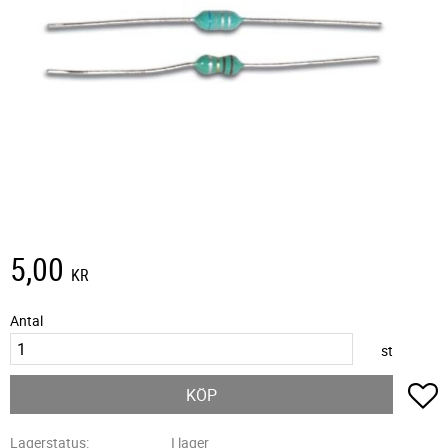
5,00
KR
Antal
st
L
KÖP
Lagerstatus
I lager