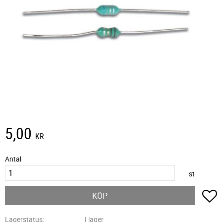
5,00
KR
Antal
st
L
KÖP
Lagerstatus
I lager