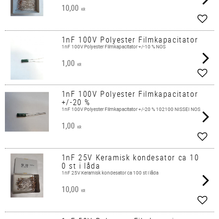
10,00
KR
Add t
1nF 100V Polyester Filmkapacitator
1nF 100V Polyester Filmkapacitator +/-10 % NOS
1,00
KR
Add t
1nF 100V Polyester Filmkapacitator
+/-20 %
1nF 100V Polyester Filmkapacitator +/-20 % 102100 NISSEI NOS
1,00
KR
Add t
1nF 25V Keramisk kondesator ca 10
0 st i låda
1nF 25V Keramisk kondesator ca 100 st i låda
10,00
KR
Add t