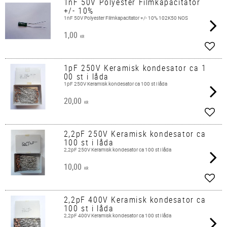
1nF 50V Polyester Filmkapacitator
+/- 10%
1nF 50V Polyester Filmkapacitator +/- 10% 102K50 NOS
1,00
KR
Add t
1pF 250V Keramisk kondesator ca 1
00 st i låda
1pF 250V Keramisk kondesator ca 100 st i låda
20,00
KR
Add t
2,2pF 250V Keramisk kondesator ca
100 st i låda
2,2pF 250V Keramisk kondesator ca 100 st i låda
10,00
KR
Add t
2,2pF 400V Keramisk kondesator ca
100 st i låda
2,2pF 400V Keramisk kondesator ca 100 st i låda