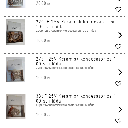
20,00
KR
Add t
220pF 25V Keramisk kondesator ca
100 st i låda
220pF 25V Keramisk kondesator ca 100 st i låda
10,00
KR
Add t
27pF 25V Keramisk kondesator ca 1
00 st i låda
27pF 25V Keramisk kondesator ca 100 st i låda
10,00
KR
Add t
33pF 25V Keramisk kondesator ca 1
00 st i låda
33pF 25V Keramisk kondesator ca 100 st i låda
10,00
KR
Add t