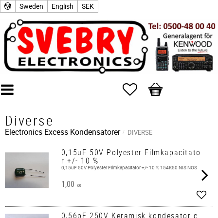
Sweden
English
SEK
Favorites
Basket
Diverse
Electronics Excess
Kondensatorer
DIVERSE
0,15uF 50V Polyester Filmkapacitato
r +/- 10 %
0,15uF 50V Polyester Filmkapacitator +/- 10 % 154K50 NIS NOS
1,00
KR
Add t
0,56pF 250V Keramisk kondesator c