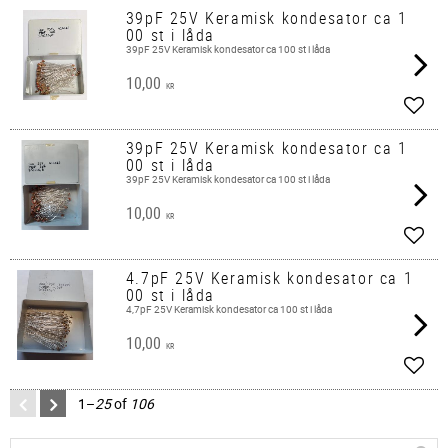
39pF 25V Keramisk kondesator ca 1
00 st i låda
39pF 25V Keramisk kondesator ca 100 st i låda
10,00
KR
Add t
39pF 25V Keramisk kondesator ca 1
00 st i låda
39pF 25V Keramisk kondesator ca 100 st i låda
10,00
KR
Add t
4.7pF 25V Keramisk kondesator ca 1
00 st i låda
4,7pF 25V Keramisk kondesator ca 100 st i låda
10,00
KR
Add t
1–
25
of
106