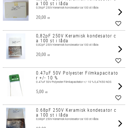
a 100 st i låda
0,56pF 250V Keramisk kondesator ca 100 st i låda
20,00
KR
Add t
0,82pF 250V Keramisk kondesator c
a 100 st i låda
0,82pF 250V Keramisk kondesator ca 100 st i låda
20,00
KR
Add t
0.47uF 50V Polyester Filmkapacitato
r +/- 10 %
0.47uF 50V Polyester Filmkapacitator +/- 10 % 0,47K50 NOS
5,00
KR
Add t
0.68pF 250V Keramisk kondesator c
a 100 st i låda
0,68pF 250V Keramisk kondesator ca 100 st i låda