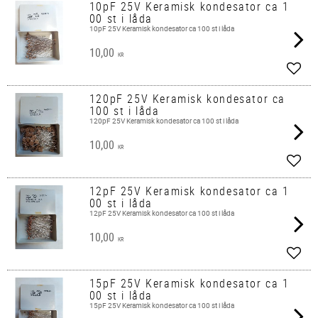
10pF 25V Keramisk kondesator ca 1
00 st i låda
10pF 25V Keramisk kondesator ca 100 st i låda
10,00
KR
Add t
120pF 25V Keramisk kondesator ca
100 st i låda
120pF 25V Keramisk kondesator ca 100 st i låda
10,00
KR
Add t
12pF 25V Keramisk kondesator ca 1
00 st i låda
12pF 25V Keramisk kondesator ca 100 st i låda
10,00
KR
Add t
15pF 25V Keramisk kondesator ca 1
00 st i låda
15pF 25V Keramisk kondesator ca 100 st i låda