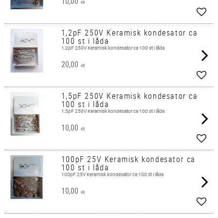
10,00
KR
Add t
1,2pF 250V Keramisk kondesator ca
100 st i låda
1,2pF 250V Keramisk kondesator ca 100 st i låda
20,00
KR
Add t
1,5pF 250V Keramisk kondesator ca
100 st i låda
1,5pF 250V Keramisk kondesator ca 100 st i låda
10,00
KR
Add t
100pF 25V Keramisk kondesator ca
100 st i låda
100pF 25V Keramisk kondesator ca 100 st i låda
10,00
KR
Add t