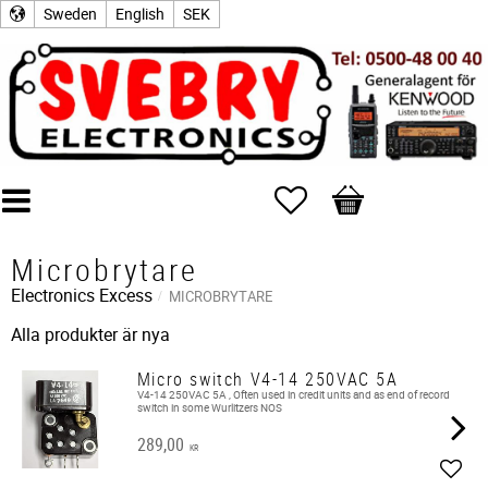
Sweden
English
SEK
Favorites
Basket
Microbrytare
Electronics Excess
MICROBRYTARE
Alla produkter är nya
Micro switch V4-14 250VAC 5A
V4-14 250VAC 5A , Often used in credit units and as end of record
switch in some Wurlitzers NOS
289,00
KR
Add t