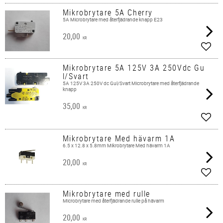
Mikrobrytare 5A Cherry
5A Microbrytare med återfjädrande knapp E23
20,00
KR
Add t
Mikrobrytare 5A 125V 3A 250Vdc Gu
l/Svart
5A 125V 3A 250V dc Gul/Svart Microbrytare med återfjädrande
knapp
35,00
KR
Add t
Mikrobrytare Med hävarm 1A
6.5 x 12.8 x 5.8mm Mikrobrytare Med hävarm 1A
20,00
KR
Add t
Mikrobrytare med rulle
Microbrytare med återfjädrande rulle på hävarm
20,00
KR