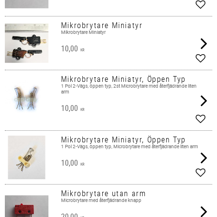
Add t
Mikrobrytare Miniatyr
Mikrobrytare Miniatyr
10,00
KR
Add t
Mikrobrytare Miniatyr, Öppen Typ
1 Pol 2-Vägs, öppen typ, 2st Microbrytare med återfjädrande liten
arm
10,00
KR
Add t
Mikrobrytare Miniatyr, Öppen Typ
1 Pol 2-Vägs, öppen typ, Microbrytare med återfjädrande liten arm
10,00
KR
Add t
Mikrobrytare utan arm
Microbrytare med återfjädrande knapp
20,00