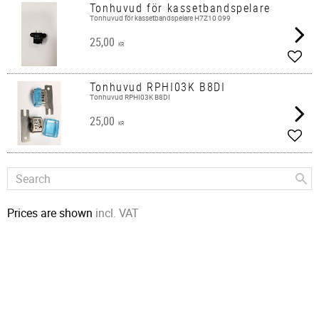
Tonhuvud för kassetbandspelare
Tonhuvud för kassetbandspelare H7Z10 099
25,00
KR
Add t
Tonhuvud RPHI03K B8DI
Tonhuvud RPHI03K B8DI
25,00
KR
Add t
Prices are shown
incl. VAT