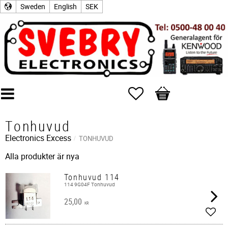
Sweden
English
SEK
Favorites
Basket
Tonhuvud
Electronics Excess
TONHUVUD
Alla produkter är nya
Tonhuvud 114
114 9G04F Tonhuvud
25,00
KR
Add t