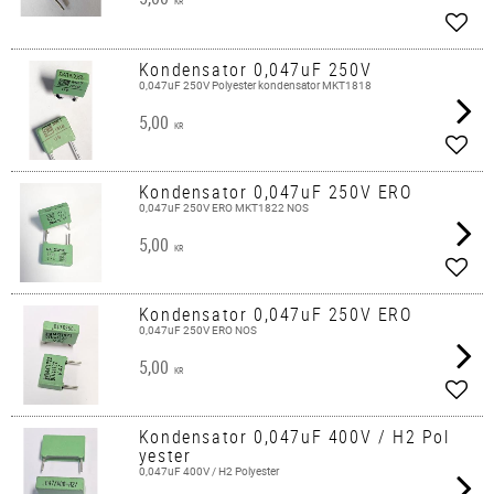
KR
Add t
Kondensator 0,047uF 250V
0,047uF 250V Polyester kondensator MKT1818
5,00
KR
Add t
Kondensator 0,047uF 250V ERO
0,047uF 250V ERO MKT1822 NOS
5,00
KR
Add t
Kondensator 0,047uF 250V ERO
0,047uF 250V ERO NOS
5,00
KR
Add t
Kondensator 0,047uF 400V / H2 Pol
yester
0,047uF 400V / H2 Polyester