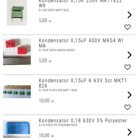
Kondensator 0,15K 250V MKT1822
W9
0,15K 250V MKT1822
5,00
KR
Add t
Kondensator 0,15uF 400V MKS4 WI
MA
0,15uF 400V MKS4 WIMA
5,00
KR
Add t
Kondensator 0,15uF K 63V 5st MKT1
826
0,15uF K 63V 5st MKT 1826
10,00
KR
Add t
Kondensator 0,18 630V 5% Polyester
0,18 630V 5% Polyester NOS
10,00
KR