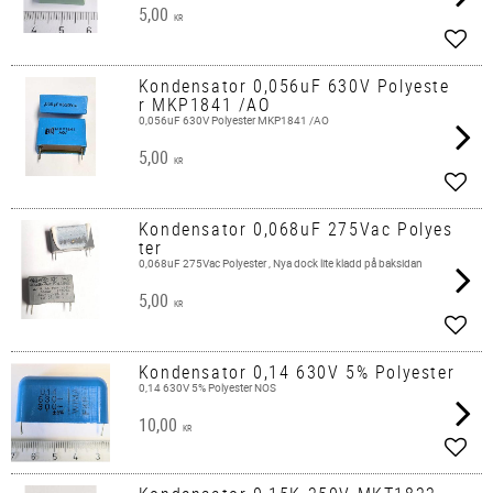
5,00
KR
Add t
Kondensator 0,056uF 630V Polyeste
r MKP1841 /AO
0,056uF 630V Polyester MKP1841 /AO
5,00
KR
Add t
Kondensator 0,068uF 275Vac Polyes
ter
0,068uF 275Vac Polyester , Nya dock lite kladd på baksidan
5,00
KR
Add t
Kondensator 0,14 630V 5% Polyester
0,14 630V 5% Polyester NOS
10,00
KR
Add t