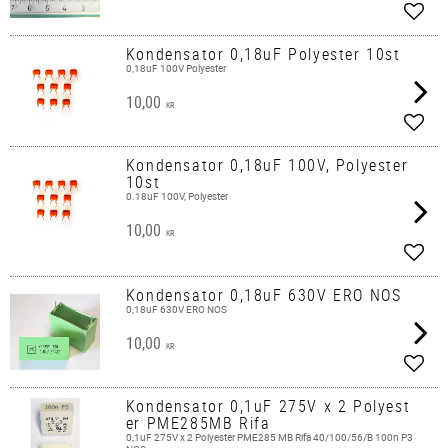
Add t
Kondensator 0,18uF Polyester 10st
0,18uF 100V Polyester
10,00
KR
Add t
Kondensator 0,18uF 100V, Polyester
10st
0.18uF 100V, Polyester
10,00
KR
Add t
Kondensator 0,18uF 630V ERO NOS
0,18uF 630V ERO NOS
10,00
KR
Add t
Kondensator 0,1uF 275V x 2 Polyest
er PME285MB Rifa
0,1uF 275V x 2 Polyester PME285 MB Rifa 40/100/56/B 100n P3