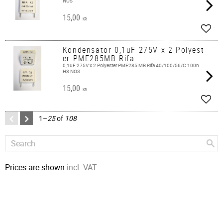
NOS
15,00
KR
Add t
Kondensator 0,1uF 275V x 2 Polyest
er PME285MB Rifa
0,1uF 275V x 2 Polyester PME285 MB Rifa 40/100/56/C 100n
H3 NOS
15,00
KR
Add t
1–
25
of
108
Prices are shown
incl. VAT