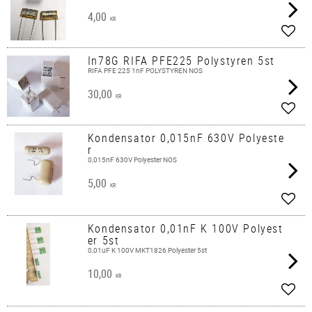
4,00
KR
Add t
In78G RIFA PFE225 Polystyren 5st
RIFA PFE 225 1nF POLYSTYREN NOS
30,00
KR
Add t
Kondensator 0,015nF 630V Polyeste
r
0,015nF 630V Polyester NOS
5,00
KR
Add t
Kondensator 0,01nF K 100V Polyest
er 5st
0,01uF K 100V MKT1826 Polyester 5st
10,00
KR
Add t