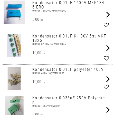
Kondensator 0,01uF 1600V MKP184
6 ERO
0,01uF 1600V MKP1846 ERO
5,00
KR
Add t
Kondensator 0,01uF K 100V 5st MKT
1826
0,01uF K 100V 5st MKT 1826
10,00
KR
Add t
Kondensator 0,01uF polyester 400V
0,01uF 400V Polyester 10st
10,00
KR
Add t
Kondensator 0,033uF 250V Polyeste
r
0,033uF 250V Polyester
5,00