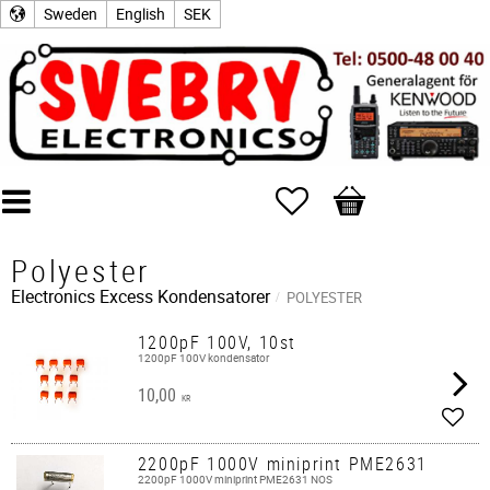
Sweden
English
SEK
Favorites
Basket
Polyester
Electronics Excess
Kondensatorer
POLYESTER
1200pF 100V, 10st
1200pF 100V kondensator
10,00
KR
Add t
2200pF 1000V miniprint PME2631
2200pF 1000V miniprint PME2631 NOS