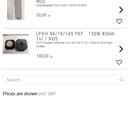
NOS
Högtalargaller 235 x 64 x 10mm Vit NOS
50,00
KR
Add t
LPKH 94/19/145 FKF . 150W 8Ohm
1st / NOS
Hi-Fi Tweeter LPKH 94/19/145 FKF 3.75" 150W 8 Ohm High
Quality
140,00
KR
Add t
Prices are shown
incl. VAT