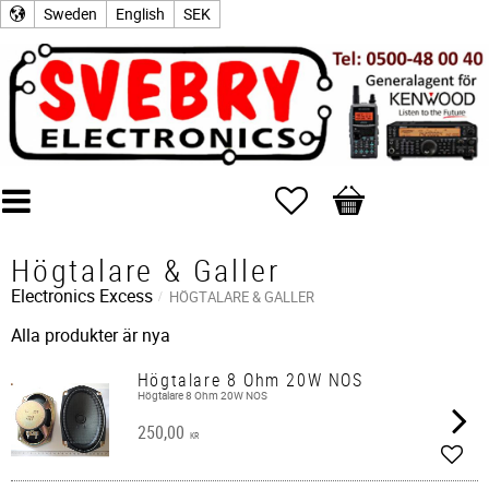
Sweden
English
SEK
Favorites
Basket
Högtalare & Galler
Electronics Excess
HÖGTALARE & GALLER
Alla produkter är nya
Högtalare 8 Ohm 20W NOS
Högtalare 8 Ohm 20W NOS
250,00
KR
Add t