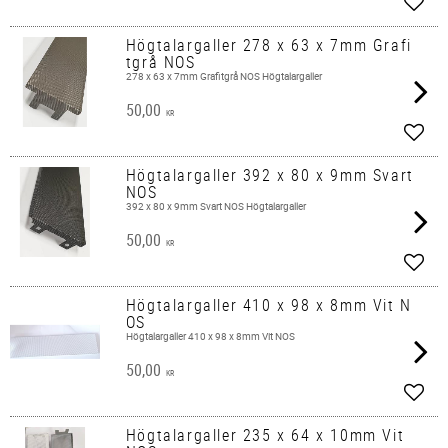
Add t
Högtalargaller 278 x 63 x 7mm Grafi
tgrå NOS
278 x 63 x 7mm Grafitgrå NOS Högtalargaller
50,00
KR
Add t
Högtalargaller 392 x 80 x 9mm Svart
NOS
392 x 80 x 9mm Svart NOS Högtalargaller
50,00
KR
Add t
Högtalargaller 410 x 98 x 8mm Vit N
OS
Högtalargaller 410 x 98 x 8mm Vit NOS
50,00
KR
Add t
Högtalargaller 235 x 64 x 10mm Vit