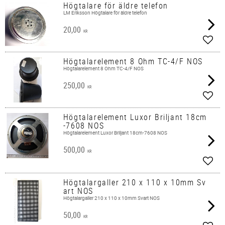
Högtalare för äldre telefon
LM Eriksson Högtalare för äldre telefon
20,00
KR
Add t
Högtalarelement 8 Ohm TC-4/F NOS
Högtalarelement 8 Ohm TC-4/F NOS
250,00
KR
Add t
Högtalarelement Luxor Briljant 18cm
-7608 NOS
Högtalarelement Luxor Briljant 18cm-7608 NOS
500,00
KR
Add t
Högtalargaller 210 x 110 x 10mm Sv
art NOS
Högtalargaller 210 x 110 x 10mm Svart NOS
50,00
KR