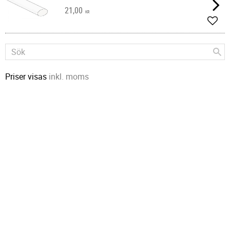
21,00
KR
Lägg 
Priser visas
inkl. moms