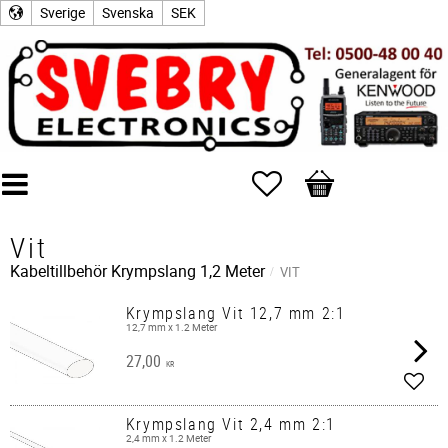
Sverige
Svenska
SEK
Favoriter
Kundvagn
Vit
Kabeltillbehör
Krympslang 1,2 Meter
VIT
Krympslang Vit 12,7 mm 2:1
12,7 mm x 1.2 Meter
27,00
KR
Lägg 
Krympslang Vit 2,4 mm 2:1
2,4 mm x 1.2 Meter