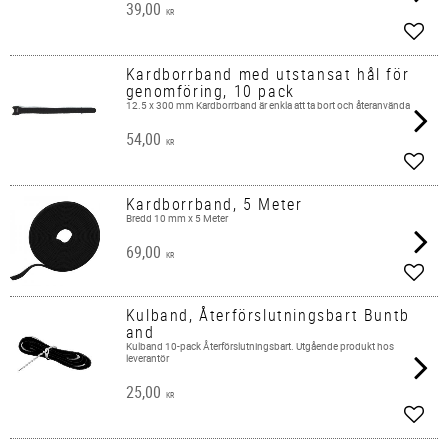
39,00
KR
Lägg 
Kardborrband med utstansat hål för
genomföring, 10 pack
12.5 x 300 mm Kardborrband är enkla att ta bort och återanvända
54,00
KR
Lägg 
Kardborrband, 5 Meter
Bredd 10 mm x 5 Meter
69,00
KR
Lägg 
Kulband, Återförslutningsbart Buntb
and
Kulband 10-pack Återförslutningsbart. Utgående produkt hos
leverantör
25,00
KR
Lägg 