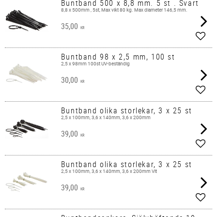
Buntband 500 x 8,8 mm. 5 st . Svart
8,8 x 500mm , 5st, Max vikt 80 kg. Max diameter 146,5 mm.
35,00
KR
Lägg 
Buntband 98 x 2,5 mm, 100 st
2,5 x 98mm 100st UV-beständig
30,00
KR
Lägg 
Buntband olika storlekar, 3 x 25 st
2,5 x 100mm, 3,6 x 140mm, 3,6 x 200mm
39,00
KR
Lägg 
Buntband olika storlekar, 3 x 25 st
2,5 x 100mm, 3,6 x 140mm, 3,6 x 200mm Vit
39,00
KR
Lägg 