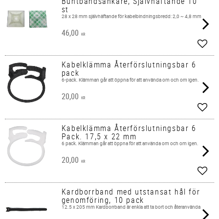
Buntbandsankare, Självhäftande 10
st
28 x 28 mm självhäftande för kabelbindningsbredd: 2,0 ~ 4,8 mm
46,00
KR
Lägg 
Kabelklämma Återförslutningsbar 6
pack
6-pack. Klämman går att öppna för att använda om och om igen.
20,00
KR
Lägg 
Kabelklämma Återförslutningsbar 6
Pack. 17,5 x 22 mm
6 pack. Klämman går att öppna för att använda om och om igen.
20,00
KR
Lägg 
Kardborrband med utstansat hål för
genomföring, 10 pack
12.5 x 205 mm Kardborrband är enkla att ta bort och återanvända