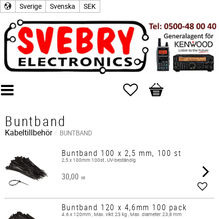
Sverige
Svenska
SEK
Favoriter
Kundvagn
Buntband
Kabeltillbehör
BUNTBAND
Buntband 100 x 2,5 mm, 100 st
2,5 x 100mm 100st , UV-beständig
30,00
KR
Lägg 
Buntband 120 x 4,6mm 100 pack
4.6 x 120mm , Max. vikt: 23 kg , Max. diameter: 23,8 mm