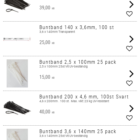
39,00
KR
Lägg 
Buntband 140 x 3,6mm, 100 st
3,6 x 140mm Transparent
25,00
KR
Lägg 
Buntband 2,5 x 100mm 25 pack
2,5 x 100mm 25st Vit UV-beständig
15,00
KR
Lägg 
Buntband 200 x 4,6 mm, 100st Svart
4,6 x 200mm . 100 st . Max. vikt: 23 kg UV-resistant
40,00
KR
Lägg 
Buntband 3,6 x 140mm 25 pack
3,6 x 140mm 25st Vit UV-beständig