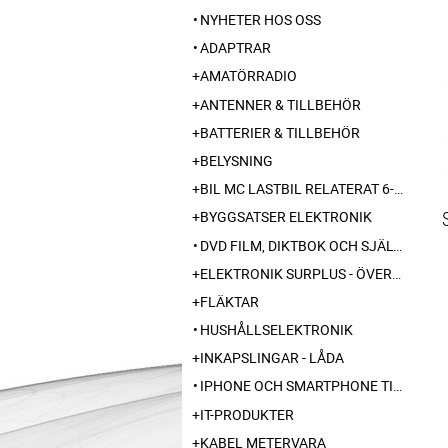
NYHETER HOS OSS
ADAPTRAR
AMATÖRRADIO
ANTENNER & TILLBEHÖR
BATTERIER & TILLBEHÖR
BELYSNING
BIL MC LASTBIL RELATERAT 6-12-24 240V
BYGGSATSER ELEKTRONIK
DVD FILM, DIKTBOK OCH SJÄLVBIOGRAFI FRÅN SKARABORG
ELEKTRONIK SURPLUS - ÖVERSKOTT
FLÄKTAR
HUSHÅLLSELEKTRONIK
INKAPSLINGAR - LÅDA
IPHONE OCH SMARTPHONE TILLBEHÖR
IT-PRODUKTER
KABEL METERVARA