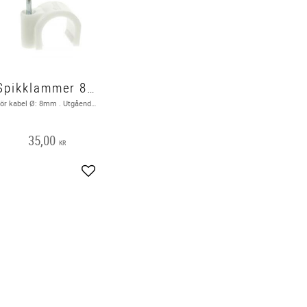
Spikklammer 8mm, 100-pack
För kabel Ø: 8mm . Utgående produkt hos leverantör
35,00
KR
Lägg till i favoriter