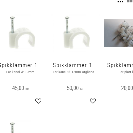
Spikklammer 10mm, 100-pack
Spikklammer 12mm, 100-pack
För kabel Ø: 10mm
För kabel Ø: 12mm Utgående produkt hos leverantör
För platt 
45,00
50,00
20,0
KR
KR
Lägg till i favoriter
Lägg till i favoriter