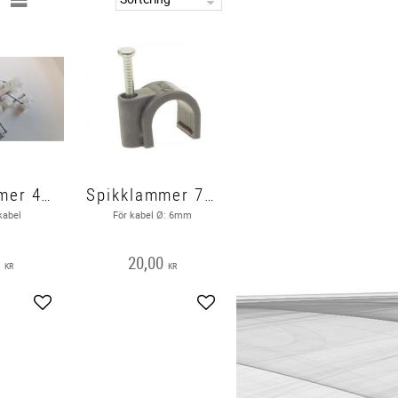
Spikklammer 4,8 x 2,5 20st
Spikklammer 7-8mm 10st
kabel
För kabel Ø: 6mm
0
20,00
KR
KR
Lägg till i favoriter
Lägg till i favoriter