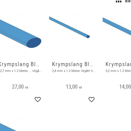
Krympslang Blå 12,7 mm 2:1
Krympslang Blå 2,4 mm 2:1
12,7 mm x 1.2 Meter ... Utgått hos leverantör
2,4 mm x 1.2 Meter Utgått hos leverantör
27,00
13,00
14,0
KR
KR
Lägg till i favoriter
Lägg till i favoriter