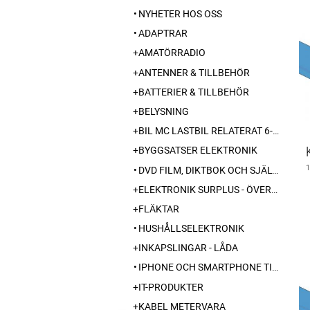
NYHETER HOS OSS
ADAPTRAR
AMATÖRRADIO
ANTENNER & TILLBEHÖR
BATTERIER & TILLBEHÖR
BELYSNING
BIL MC LASTBIL RELATERAT 6-12-24 240V
BYGGSATSER ELEKTRONIK
DVD FILM, DIKTBOK OCH SJÄLVBIOGRAFI FRÅN SKARABORG
ELEKTRONIK SURPLUS - ÖVERSKOTT
FLÄKTAR
HUSHÅLLSELEKTRONIK
INKAPSLINGAR - LÅDA
IPHONE OCH SMARTPHONE TILLBEHÖR
IT-PRODUKTER
KABEL METERVARA