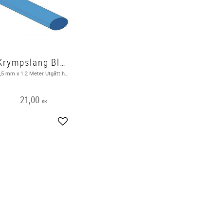
Krympslang Blå 9,5 mm 2:1
9,5 mm x 1.2 Meter Utgått hos leverantör
21,00
KR
Lägg till i favoriter