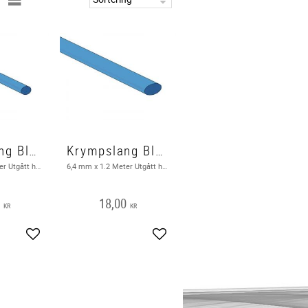
Krympslang Blå 3,2 mm 2:1
Krympslang Blå 6,4 mm 2:1
3,2 mm x 1.2 Meter Utgått hos leverantör
6,4 mm x 1.2 Meter Utgått hos leverantör
0
18,00
KR
KR
Lägg till i favoriter
Lägg till i favoriter