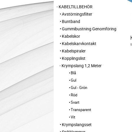
KABELTILLBEHÖR
Avstörningsfilter
Buntband
Gummibustning Genomföring
Kabelskor
Kabelskarvkontakt
Kabelspiraler
Kopplingslist
Krympslang 1,2 Meter
Blå
Gul
Gul - Grön
Röd
Svart
Transparent
Vit
Krympslangsset
Spikklammer