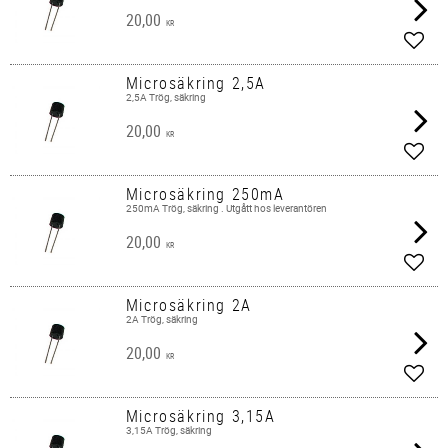
20,00
KR
Lägg 
Microsäkring 2,5A
2,5A Trög, säkring
20,00
KR
Lägg 
Microsäkring 250mA
250mA Trög, säkring . Utgått hos leverantören
20,00
KR
Lägg 
Microsäkring 2A
2A Trög, säkring
20,00
KR
Lägg 
Microsäkring 3,15A
3,15A Trög, säkring