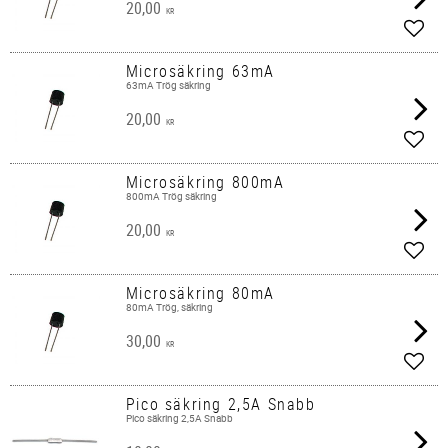
20,00
KR
Lägg 
Microsäkring 63mA
63mA Trög säkring
20,00
KR
Lägg 
Microsäkring 800mA
800mA Trög säkring
20,00
KR
Lägg 
Microsäkring 80mA
80mA Trög, säkring
30,00
KR
Lägg 
Pico säkring 2,5A Snabb
Pico säkring 2,5A Snabb