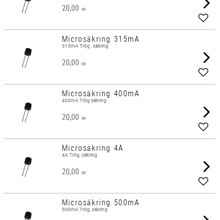
20,00
KR
Lägg 
Microsäkring 315mA
315mA Trög , säkring
20,00
KR
Lägg 
Microsäkring 400mA
400mA Trög säkring
20,00
KR
Lägg 
Microsäkring 4A
4A Trög, säkring
20,00
KR
Lägg 
Microsäkring 500mA
500mA Trög, säkring