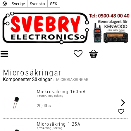
Sverige
Svenska
SEK
Favoriter
Kundvagn
Microsäkringar
Komponenter
Säkringar
MICROSÄKRINGAR
Mickrosäkring 160mA
160mA Trög säkring
20,00
KR
Lägg 
Microsäkring 1,25A
1,25A Trög , säkring