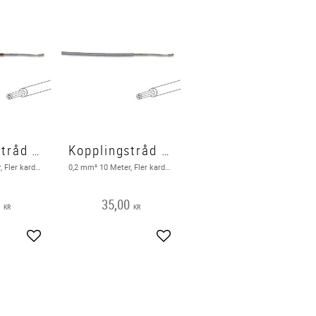
Kopplingstråd FK 10m, brun
Kopplingstråd FK 10m, Grå
0,2 mm² 10 Meter, Fler karderlig, Brun
0,2 mm² 10 Meter, Fler karderlig, Grå
0
35,00
KR
KR
Lägg till i favoriter
Lägg till i favoriter