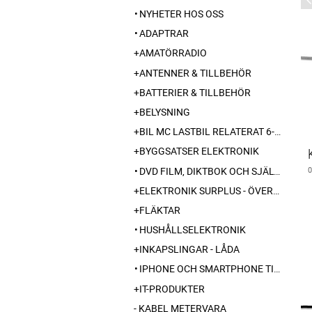
NYHETER HOS OSS
ADAPTRAR
AMATÖRRADIO
ANTENNER & TILLBEHÖR
BATTERIER & TILLBEHÖR
BELYSNING
BIL MC LASTBIL RELATERAT 6-12-24 240V
BYGGSATSER ELEKTRONIK
DVD FILM, DIKTBOK OCH SJÄLVBIOGRAFI FRÅN SKARABORG
ELEKTRONIK SURPLUS - ÖVERSKOTT
FLÄKTAR
HUSHÅLLSELEKTRONIK
INKAPSLINGAR - LÅDA
IPHONE OCH SMARTPHONE TILLBEHÖR
IT-PRODUKTER
KABEL METERVARA