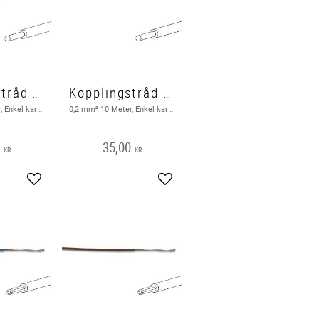
Kopplingstråd EK 10m, röd
Kopplingstråd EK 10m, svart
0,2 mm² 10 Meter, Enkel karderlig, Röd
0,2 mm² 10 Meter, Enkel karderlig, Svart
0
35,00
KR
KR
Lägg till i favoriter
Lägg till i favoriter