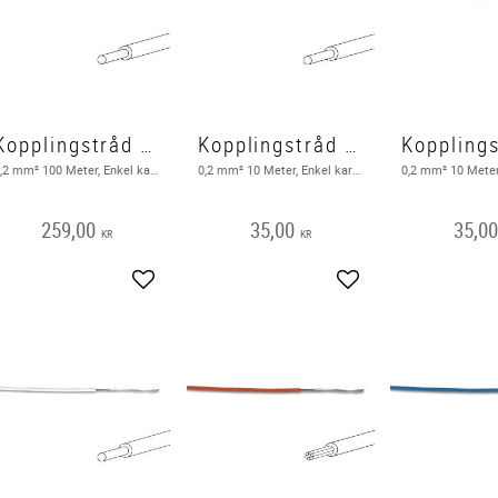
Kopplingstråd EK 100m, svart
Kopplingstråd EK 10m, brun
0,2 mm² 100 Meter, Enkel karderlig, Svart
0,2 mm² 10 Meter, Enkel karderlig, Brun
259,00
35,00
35,0
KR
KR
Lägg till i favoriter
Lägg till i favoriter