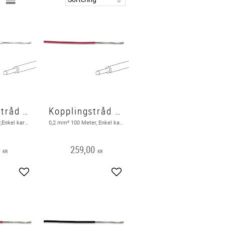
Kopplingstråd EK 10 Meter, Vit
Kopplingstråd EK 100m, röd
0,2 mm² 10 Meter,Enkel karderlig, Vit
0,2 mm² 100 Meter, Enkel karderlig,
0
259,00
KR
KR
Lägg till i favoriter
Lägg till i favoriter