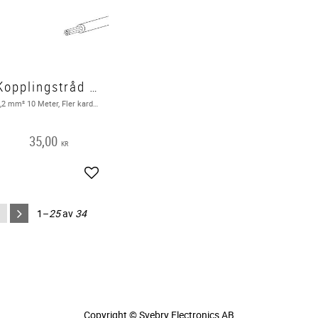
Kopplingstråd FK 10m, grön
0,2 mm² 10 Meter, Fler karderlig, Grön
35,00
KR
Lägg till i favoriter
1–
25
av
34
Copyright © Svebry Electronics AB