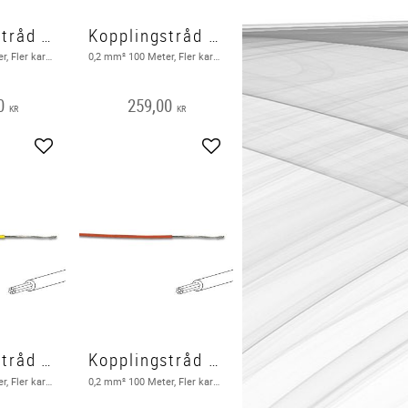
Kopplingstråd FK 100m, blå
Kopplingstråd FK 100m, brun
0,2 mm² 100 Meter, Fler karderlig, Blå
0,2 mm² 100 Meter, Fler karderlig, Brun
0
259,00
KR
KR
Lägg till i favoriter
Lägg till i favoriter
Kopplingstråd FK 100m, gul
Kopplingstråd FK 100m, orange
0,2 mm² 100 Meter, Fler karderlig, Gul
0,2 mm² 100 Meter, Fler karderlig, Orange