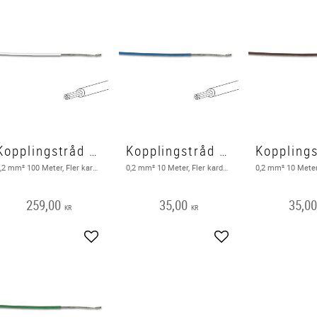
Kopplingstråd FK 100m, vit
Kopplingstråd FK 10m, blå
0,2 mm² 100 Meter, Fler karderlig, Vit
0,2 mm² 10 Meter, Fler karderlig, Blå
259,00
35,00
35,0
KR
KR
Lägg till i favoriter
Lägg till i favoriter