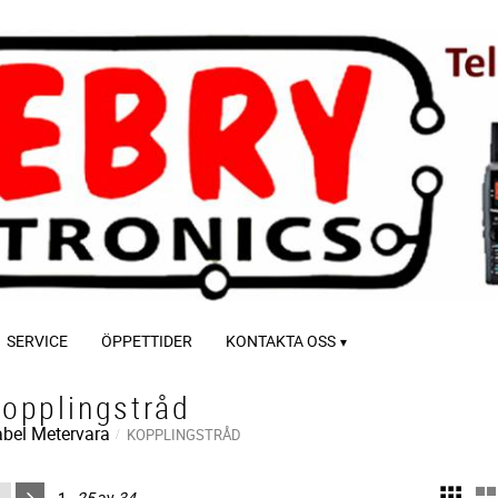
SERVICE
ÖPPETTIDER
KONTAKTA OSS
opplingstråd
bel Metervara
KOPPLINGSTRÅD
1–
25
av
34