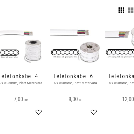
Telefonkabel 4 x 0,08mm Metervara
Telefonkabel 6 x 0,08mm, Metervara
4 x 0.08mm², Platt Metervara
6 x 0,08mm², Platt Metervara
8 x 0,08mm², Pla
7,00
8,00
12,0
KR
KR
Lägg till i favoriter
Lägg till i favoriter