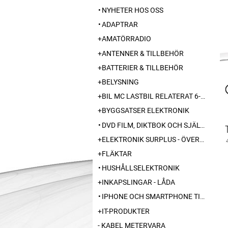
NYHETER HOS OSS
ADAPTRAR
AMATÖRRADIO
ANTENNER & TILLBEHÖR
BATTERIER & TILLBEHÖR
BELYSNING
BIL MC LASTBIL RELATERAT 6-12-24 240V
BYGGSATSER ELEKTRONIK
DVD FILM, DIKTBOK OCH SJÄLVBIOGRAFI FRÅN SKARABORG
ELEKTRONIK SURPLUS - ÖVERSKOTT
FLÄKTAR
HUSHÅLLSELEKTRONIK
INKAPSLINGAR - LÅDA
IPHONE OCH SMARTPHONE TILLBEHÖR
IT-PRODUKTER
KABEL METERVARA