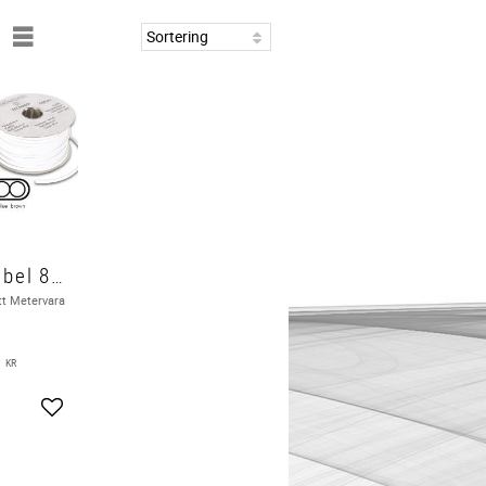
Telefonkabel 8 x 0,08mm, Metervara
tt Metervara
0
KR
Lägg till i favoriter