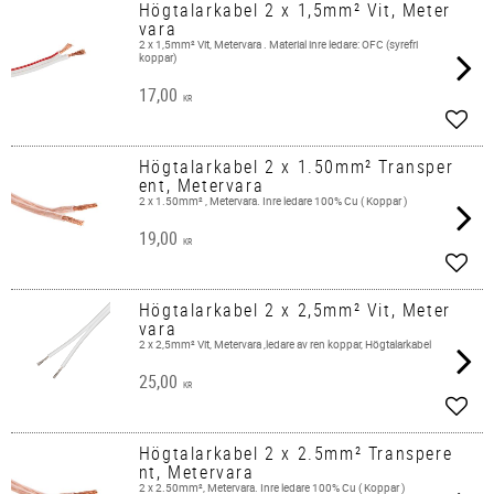
Högtalarkabel 2 x 1,5mm² Vit, Meter
vara
2 x 1,5mm² Vit, Metervara . Material inre ledare: OFC (syrefri
koppar)
17,00
KR
Lägg 
Högtalarkabel 2 x 1.50mm² Transper
ent, Metervara
2 x 1.50mm² , Metervara. Inre ledare 100% Cu ( Koppar )
19,00
KR
Lägg 
Högtalarkabel 2 x 2,5mm² Vit, Meter
vara
2 x 2,5mm² Vit, Metervara ,ledare av ren koppar, Högtalarkabel
25,00
KR
Lägg 
Högtalarkabel 2 x 2.5mm² Transpere
nt, Metervara
2 x 2.50mm², Metervara. Inre ledare 100% Cu ( Koppar )