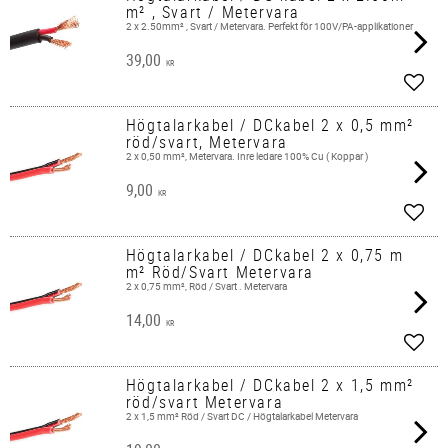
m² , Svart / Metervara
2 x 2.50mm² , Svart / Metervara. Perfekt för 100V/PA-applikationer
39,00
KR
Lägg 
Högtalarkabel / DCkabel 2 x 0,5 mm²
röd/svart, Metervara
2 x 0,50 mm², Metervara. Inre ledare 100% Cu ( Koppar )
9,00
KR
Lägg 
Högtalarkabel / DCkabel 2 x 0,75 m
m² Röd/Svart Metervara
2 x 0,75 mm², Röd / Svart . Metervara
14,00
KR
Lägg 
Högtalarkabel / DCkabel 2 x 1,5 mm²
röd/svart Metervara
2 x 1,5 mm² Röd / Svart DC / Högtalarkabel Metervara