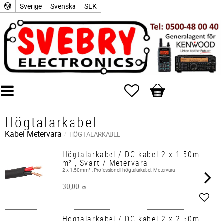
Sverige
Svenska
SEK
Favoriter
Kundvagn
Högtalarkabel
Kabel Metervara
HÖGTALARKABEL
Högtalarkabel / DC kabel 2 x 1.50m
m² , Svart / Metervara
2 x 1.50mm² , Professionell högtalarkabel, Metervara
30,00
KR
Lägg 
Högtalarkabel / DC kabel 2 x 2.50m