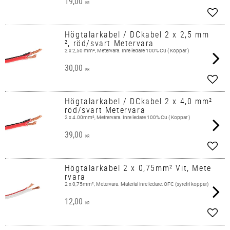
19,00
KR
Lägg 
Högtalarkabel / DCkabel 2 x 2,5 mm
², röd/svart Metervara
2 x 2,50 mm², Metervara. Inre ledare 100% Cu ( Koppar )
30,00
KR
Lägg 
Högtalarkabel / DCkabel 2 x 4,0 mm²
röd/svart Metervara
2 x 4.00mm², Metrervara. Inre ledare 100% Cu ( Koppar )
39,00
KR
Lägg 
Högtalarkabel 2 x 0,75mm² Vit, Mete
rvara
2 x 0,75mm², Metervara. Material inre ledare: OFC (syrefri koppar)
12,00
KR
Lägg 