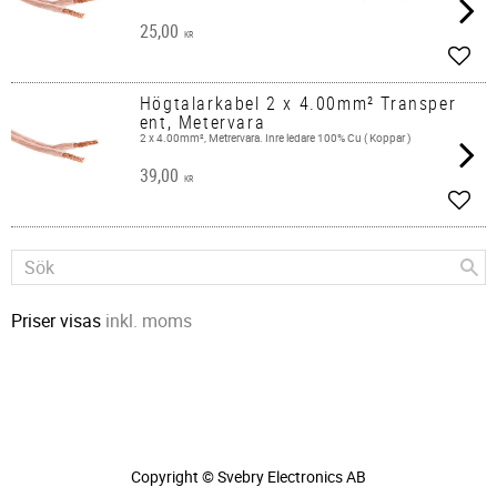
25,00
KR
Lägg 
Högtalarkabel 2 x 4.00mm² Transper
ent, Metervara
2 x 4.00mm², Metrervara. Inre ledare 100% Cu ( Koppar )
39,00
KR
Lägg 
Priser visas
inkl. moms
Copyright © Svebry Electronics AB