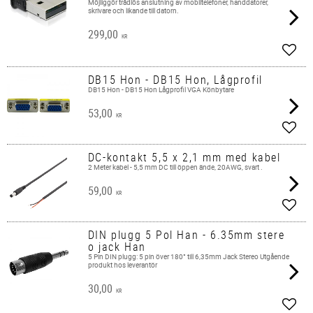
Möjliggör trådlös anslutning av mobiltelefoner, handdatorer,
skrivare och likande till datorn.
299,00
KR
Add t
DB15 Hon - DB15 Hon, Lågprofil
DB15 Hon - DB15 Hon Lågprofil VGA Könbytare
53,00
KR
Add t
DC-kontakt 5,5 x 2,1 mm med kabel
2 Meter kabel - 5,5 mm DC till öppen ände, 20AWG, svart .
59,00
KR
Add t
DIN plugg 5 Pol Han - 6.35mm stere
o jack Han
5 Pin DIN plugg: 5 pin över 180° till 6,35mm Jack Stereo Utgående
produkt hos leverantör
30,00
KR
Add t