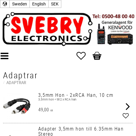
Sweden
English
SEK
Favorites
Basket
Adaptrar
ADAPTRAR
3,5mm Hon - 2xRCA Han, 10 cm
3,5mm hon < till 2 x RCA han
49,00
KR
Add t
Adapter 3,5mm hon till 6.35mm Han
Stereo