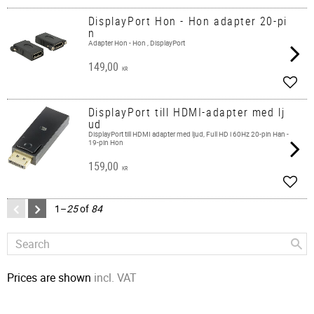
DisplayPort Hon - Hon adapter 20-pi
n
Adapter Hon - Hon , DisplayPort
149,00
KR
Add t
DisplayPort till HDMI-adapter med lj
ud
DisplayPort till HDMI adapter med ljud, Full HD i 60Hz 20-pin Han -
19-pin Hon
159,00
KR
Add t
1–
25
of
84
Prices are shown
incl. VAT