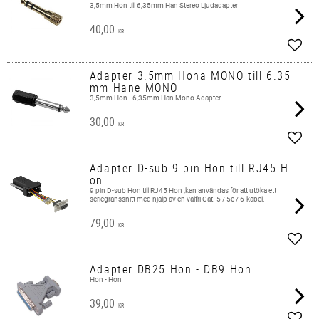
3,5mm Hon till 6,35mm Han Stereo Ljudadapter
40,00
KR
Add t
Adapter 3.5mm Hona MONO till 6.35
mm Hane MONO
3,5mm Hon - 6,35mm Han Mono Adapter
30,00
KR
Add t
Adapter D-sub 9 pin Hon till RJ45 H
on
9 pin D-sub Hon till RJ45 Hon ,kan användas för att utöka ett
seriegränssnitt med hjälp av en valfri Cat. 5 / 5e / 6-kabel.
79,00
KR
Add t
Adapter DB25 Hon - DB9 Hon
Hon - Hon
39,00
KR