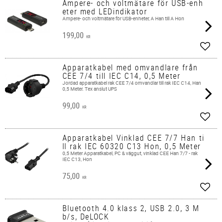
Ampere- och voltmätare för USB-enh
eter med LEDindikator
Ampere- och voltmätare för USB-enheter, A Han till A Hon
199,00
KR
Add t
Apparatkabel med omvandlare från
CEE 7/4 till IEC C14, 0,5 Meter
Jordad apparatkabel​ rak CEE 7/4 omvandlar till rak IEC C14, Han
0,5 Meter. Tex anslut UPS
99,00
KR
Add t
Apparatkabel Vinklad CEE 7/7 Han ti
ll rak IEC 60320 C13 Hon, 0,5 Meter
0,5 Meter ​Apparatkabel, PC & väggut, vinklad CEE Han 7/7 - rak
IEC C13, Hon
75,00
KR
Add t
Bluetooth 4.0 klass 2, USB 2.0, 3 M
b/s, DeLOCK