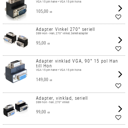
VGA 15 pin hane > VGA 15 pin hona
105,00
KR
Add t
Adapter Vinkel 270° seriell
DB9 Hon - Han, 270° vinkel, Seriell adapter
95,00
KR
Add t
Adapter vinklad VGA, 90° 15 pol Han
till Hon
VGA 15 pin hane > VGA 15 pin hona
149,00
KR
Add t
Adapter, vinklad, seriell
DB9 hon - han, 270° vinkel
99,00
KR
Add t