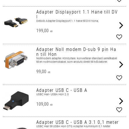
Add t
Adapter Displayport 1.1 Hane till DV
I
Delock Adapter Displayport 1.1 hane till DVI hona,
199,00
KR
Add t
Adapter Noll modem D-sub 9 pin Ha
n till Hon
Nollmodem adapter. Könbytare. konverterar standard seriellkabel
till en nollmodemskabel, som ansluts direkt till två datorer.
99,00
KR
Add t
Adapter USB C - USB A
USBC Han- USBA Hon 2.0
109,00
KR
Add t
Adapter USB C - USB A 3.1 0,1 meter
USBC Han till USBA Hon OTG Adapter Aluminium 0,1 Meter