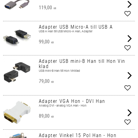
119,00
KR
Add t
Adapter USB Micro-A till USB A
USB A Han till USB Micro-A Han, Adapter
99,00
KR
Add t
Adapter USB mini-B Han till Hon Vin
klad
USB mini-B Han till Hon Vinklad
79,00
KR
Add t
Adapter VGA Hon - DVI Han
Analog DVI - analog VGA Han - Hon
89,00
KR
Add t
Adapter Vinkel 15 Pol Han - Hon