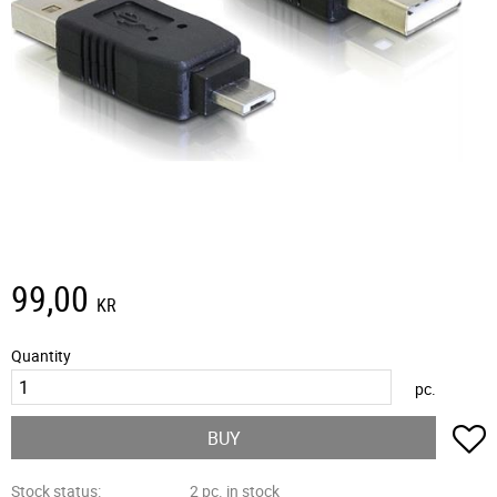
99,00
KR
Quantity
pc.
A
BUY
Stock status
2 pc. in stock