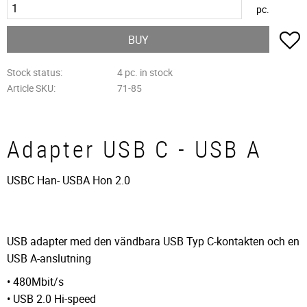
pc.
A
BUY
Stock status
4 pc. in stock
Article SKU
71-85
Adapter USB C - USB A
USBC Han- USBA Hon 2.0
USB adapter med den vändbara USB Typ C-kontakten och en
USB A-anslutning
• 480Mbit/s
• USB 2.0 Hi-speed