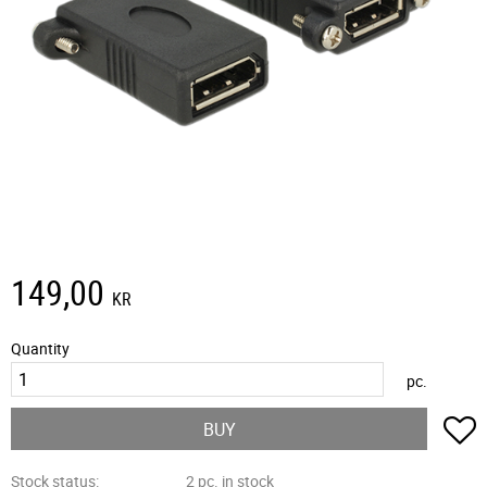
149,00
KR
Quantity
pc.
A
BUY
Stock status
2 pc. in stock