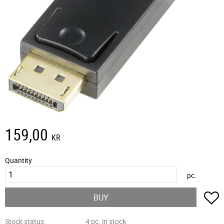
159,00
KR
Quantity
pc.
A
BUY
Stock status
4 pc. in stock