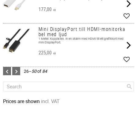
177,00
KR
Add t
Mini DisplayPort till HDMI-monitorka
bel med ljud
1 Meter. Koppla tex. in en skärm med HDMI till ett grafikkort med
mini DisplayPort.
225,00
KR
Add t
26–
50
of
84
Prices are shown
incl. VAT