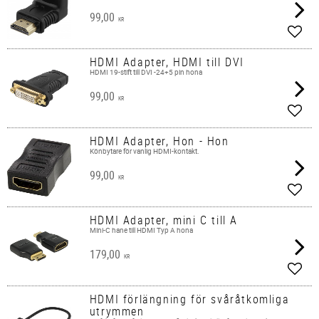
99,00
KR
Add t
HDMI Adapter, HDMI till DVI
HDMI 19-stift till DVI -24+5 pin hona
99,00
KR
Add t
HDMI Adapter, Hon - Hon
Könbytare för vanlig HDMI-kontakt.
99,00
KR
Add t
HDMI Adapter, mini C till A
Mini-C hane till HDMI Typ A hona
179,00
KR
Add t
HDMI förlängning för svåråtkomliga
utrymmen