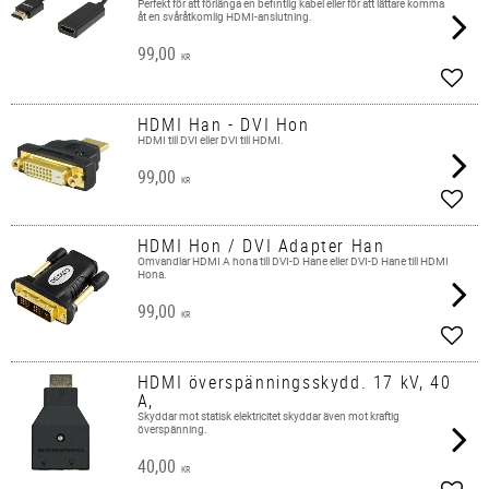
​Perfekt för att förlänga en befintlig kabel eller för att lättare komma
åt en svåråtkomlig HDMI-anslutning.
99,00
KR
Add t
HDMI Han - DVI Hon
HDMI till DVI eller DVI till HDMI.
99,00
KR
Add t
HDMI Hon / DVI Adapter Han
Omvandlar HDMI A hona till DVI-D Hane eller DVI-D Hane till HDMI
Hona.
99,00
KR
Add t
HDMI överspänningsskydd. 17 kV, 40
A,
Skyddar mot statisk elektricitet skyddar även mot kraftig
överspänning.
40,00
KR