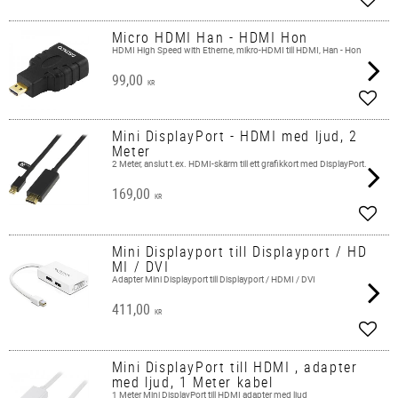
Add t
Micro HDMI Han - HDMI Hon
HDMI High Speed with Etherne, mikro-HDMI till HDMI, Han - Hon
99,00
KR
Add t
Mini DisplayPort - HDMI med ljud, 2
Meter
2 Meter, anslut t.ex. HDMI-skärm till ett grafikkort med DisplayPort.
169,00
KR
Add t
Mini Displayport till Displayport / HD
MI / DVI
Adapter Mini Displayport till Displayport / HDMI / DVI
411,00
KR
Add t
Mini DisplayPort till HDMI , adapter
med ljud, 1 Meter kabel
1 Meter Mini DisplayPort till HDMI adapter med ljud