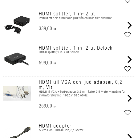
Add t
HDMI splitter, 1 in- 2 ut
Perfekt att dela filmer och ljud från en källa till 2 skärmar
339,00
KR
Add t
HDMI splitter, 1 in- 2 ut Delock
HDMI splitter, 1 in- 2 ut Delock
599,00
KR
Add t
HDMI till VGA och ljud-adapter, 0,2
m, Vit
HDMI till VGA + ljud-adapter, 3,5 mm kabel 0,5 Meter + ingång för
strömförsörjning. 1920x1080 60Hz
269,00
KR
Add t
HDMI-adapter
Micro Han - HDMI Hon, 0,1 Meter