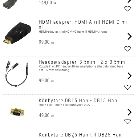
149,00
KR
Add t
HDMI-adapter, HDMI-A till HDMI-C mi
ni
HDMI-adapter, mini HDMI-C hane till HDMI-A hona,
99,00
KR
Add t
Headsetadapter, 3,5mm - 2 x 3,5mm
Koppla in ett PC headset till en smartphone eller dator med bara
1st 3,5 mm anslutning
99,00
KR
Add t
Könbytare DB15 Han - DB15 Han
DB15 Han - DB15 Han Könbytare VGA
49,00
KR
Add t
Könbytare DB25 Han till DB25 Han