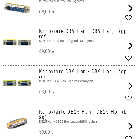
DB25 Han till DB25 Han Lågprofil
69,00
KR
Add t
Könbytare DB9 Han - DB9 Han, Lågp
rofil
DB9 Han - DB9 Han , Lågprofil Könbytare
49,00
KR
Add t
Könbytare DB9 Hon - DB9 Hon, Lågp
rofil
DB9 Hon - DB9 Hon Lågprofil Könbytare
53,00
KR
Add t
Könbytarte DB25 Hon - DB25 Hon (L
åg)
DB25 Hon - DB25 Hon Lågprofil Könbytare
59,00
KR