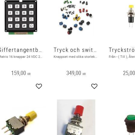
Siffertangentbord, 16 knappar
Tryck och switch set 82 st
Matris 16 knappar 24 VDC 20 mA . Utgående produkt hos leverantör
Knappset med olika storlekar, färger och former
159,00
349,00
25,0
KR
KR
Lägg till i favoriter
Lägg till i favoriter