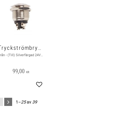
Tryckströmbrytare Från - (Till), Silver
Från - (Till) Silverfärgad 24VDC / 1A 230VAC / 0,5A IP40 / IP65
99,00
KR
Lägg till i favoriter
1–
25
av
39