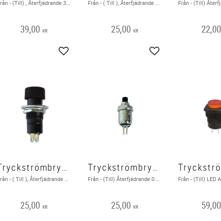
Från - (Till) , Återfjädrande 3A -125V
Från - ( Till ), Återfjädrande 1A 125VAC / 250VAC
39,00
25,00
22,0
KR
KR
Lägg till i favoriter
Lägg till i favoriter
Tryckströmbrytare Från - ( Till ), Svart
Tryckströmbrytare Från - ( Till ), Svart
Från - ( Till ), Återfjädrande 3A - max. 50V
Från - (Till) Återfjädrande 0.5A - 125V SVART
25,00
25,00
59,0
KR
KR