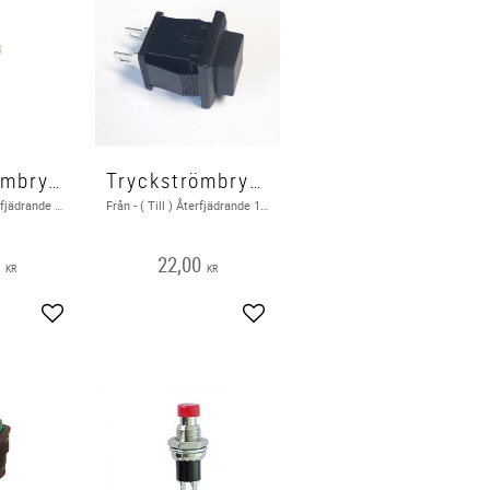
Tryckströmbrytare Från - ( Till ) Gul
Tryckströmbrytare 1 Pol Från - ( Till )
Från - ( Till ), Återfjädrande 1A 125 VAC / 250 VAC
Från - ( Till ) Återfjädrande 1A - 125V 1 pol
0
22,00
KR
KR
Lägg till i favoriter
Lägg till i favoriter