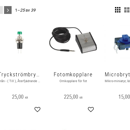
1–
25
av
39
Tryckströmbrytare Från - ( Till ), Grön
Fotomkopplare
Från - ( Till ), Återfjädrande 1A 125VAC / 250VAC
Omkopplare för fot
25,00
225,00
15,0
KR
KR
Lägg till i favoriter
Lägg till i favoriter