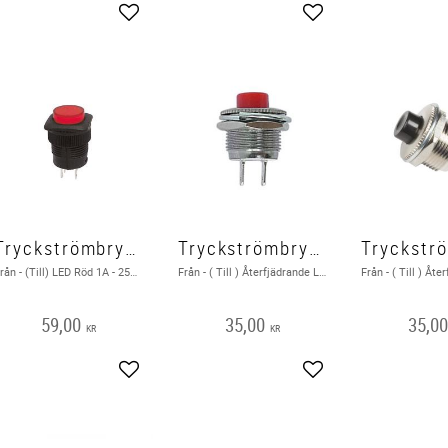
Lägg till i favoriter
Lägg till i favoriter
Tryckströmbrytare Från - (Till) LED Röd
Tryckströmbrytare Från - (Till) Låg Röd
Från - (Till) LED Röd 1A - 250V / 3A - 125V
Från - ( Till ) Återfjädrande Låg 1A 250V
59,00
35,00
35,0
KR
KR
Lägg till i favoriter
Lägg till i favoriter