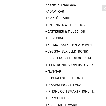
NYHETER HOS OSS
ADAPTRAR
AMATÖRRADIO
ANTENNER & TILLBEHÖR
BATTERIER & TILLBEHÖR
BELYSNING
BIL MC LASTBIL RELATERAT 6-12-24 240V
BYGGSATSER ELEKTRONIK
DVD FILM, DIKTBOK OCH SJÄLVBIOGRAFI FRÅN SKARABORG
ELEKTRONIK SURPLUS - ÖVERSKOTT
FLÄKTAR
HUSHÅLLSELEKTRONIK
INKAPSLINGAR - LÅDA
IPHONE OCH SMARTPHONE TILLBEHÖR
IT-PRODUKTER
KABEL METERVARA