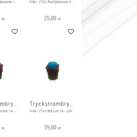
Från - (Till) Återfjädrande 1A - 125V 1 pol Röd
Från - (Till) Återfjädrande 0.5A - 125V RÖD
0
25,00
KR
KR
Lägg till i favoriter
Lägg till i favoriter
Tryckströmbrytare Från - (Till) LED Amber
Tryckströmbrytare Från - (Till) LED Blå
Från - (Till) LED Amber 1A - 250V / 3A - 125V
Från - (Till) Blå Led 1A - 250V / 3A - 125V
0
59,00
KR
KR