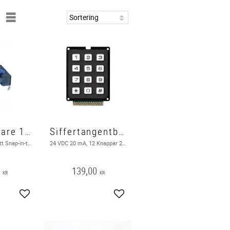
Microbrytare 12 x 12 mm
Siffertangentbord, 12 knappar
Mikro-miniatyr, lätt Snap-in-typ: lämplig för direkt PCB-montering 12 Vdc - 50 mA
24 VDC 20 mA, 12 Knappar 24 VDC 20 mA . Utgående produkt hos leverantör
0
139,00
KR
KR
Lägg till i favoriter
Lägg till i favoriter