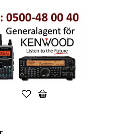
Favoriter
Kundvagn
t.