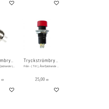
Lägg till i favoriter
Lägg till i favoriter
Tryckströmbrytare Från - (Till) Låg Svart
Tryckströmbrytare Från - (Till), Röd
Från - ( Till ) Återfjädrande Låg 1A 250V
Från - ( Till ), Återfjädrande 3A - max. 50V
0
25,00
KR
KR
Lägg till i favoriter
Lägg till i favoriter