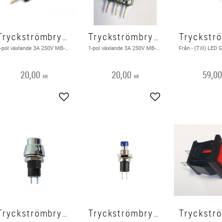
Tryckströmbrytare 1-pol växlande
Tryckströmbrytare 1-pol växlande
1-pol växlande 3A 250V MB-2511
1-pol växlande 3A 250V MB-2511 Röd
20,00
20,00
59,0
KR
KR
Lägg till i favoriter
Lägg till i favoriter
Tryckströmbrytare Från - ( Till ) Återfjädrande
Tryckströmbrytare Från - ( Till ), Blå