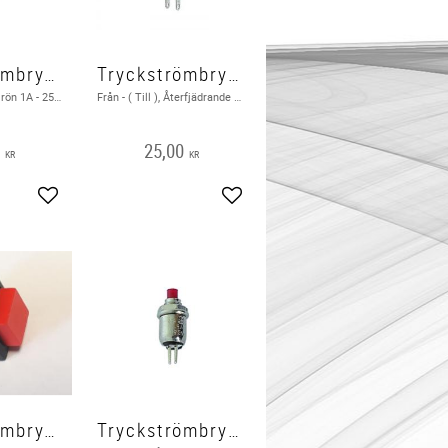
Tryckströmbrytare Från - ( Till ) LED Grön
Tryckströmbrytare Från - ( Till ) Röd
Från - (Till) LED Grön 1A - 250V / 3A - 125V
Från - ( Till ), Återfjädrande 1A 125 VAC / 250 VAC
0
25,00
KR
KR
Lägg till i favoriter
Lägg till i favoriter
Tryckströmbrytare Från - ( Till ), Röd
Tryckströmbrytare Från - ( Till ), Röd