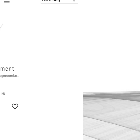
ement
Normalt öppet magnetomkopplare 10W 200Vdc 0,5A
0
KR
Lägg till i favoriter