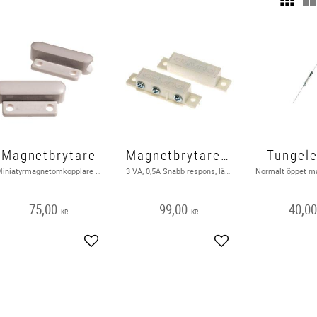
Magnetbrytare
Magnetbrytare Snabb respons, lätt vikt
Tungel
Miniatyrmagnetomkopplare NC (när den aktiveras av magnet) . 34 x 15 x 8 mm . 1-50 V AC / DC Strömbrytare (max): 100 mA
3 VA, 0,5A Snabb respons, lätt vikt Stabil omkoppling Montering med skruvar eller dubbelsidig tejp
75,00
99,00
40,0
KR
KR
Lägg till i favoriter
Lägg till i favoriter