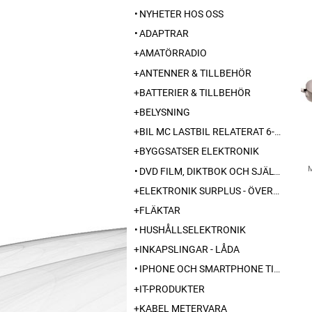
NYHETER HOS OSS
ADAPTRAR
AMATÖRRADIO
ANTENNER & TILLBEHÖR
BATTERIER & TILLBEHÖR
BELYSNING
BIL MC LASTBIL RELATERAT 6-12-24 240V
BYGGSATSER ELEKTRONIK
DVD FILM, DIKTBOK OCH SJÄLVBIOGRAFI FRÅN SKARABORG
ELEKTRONIK SURPLUS - ÖVERSKOTT
FLÄKTAR
HUSHÅLLSELEKTRONIK
INKAPSLINGAR - LÅDA
IPHONE OCH SMARTPHONE TILLBEHÖR
IT-PRODUKTER
KABEL METERVARA