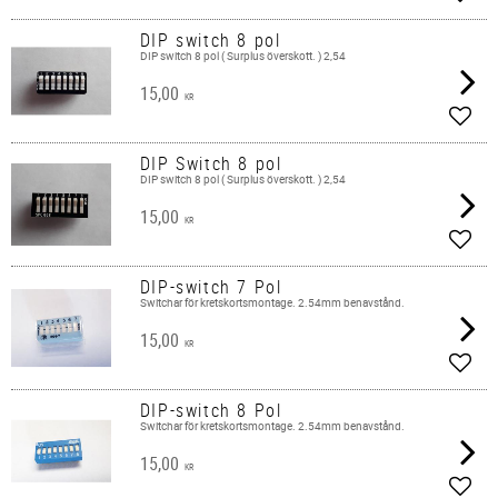
Lägg 
DIP switch 8 pol
DIP switch 8 pol ( Surplus överskott. ) 2,54
15,00
KR
Lägg 
DIP Switch 8 pol
DIP switch 8 pol ( Surplus överskott. ) 2,54
15,00
KR
Lägg 
DIP-switch 7 Pol
Switchar för kretskortsmontage. 2.54mm benavstånd.
15,00
KR
Lägg 
DIP-switch 8 Pol
Switchar för kretskortsmontage. 2.54mm benavstånd.
15,00
KR
Lägg 