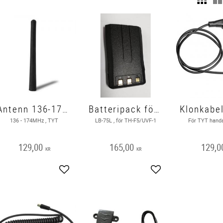
Antenn 136-174MHz, TYT
Batteripack för TH-F5/UVF-1
136 - 174MHz , TYT
LB-75L , för TH-F5/UVF-1
För TYT hand
129,00
165,00
129,0
KR
KR
Lägg till i favoriter
Lägg till i favoriter