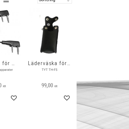
Klonkabel för TYT handapparater
Läderväska för TYT TH-F5
apparater
TYT TH-F5
0
99,00
KR
KR
Lägg till i favoriter
Lägg till i favoriter