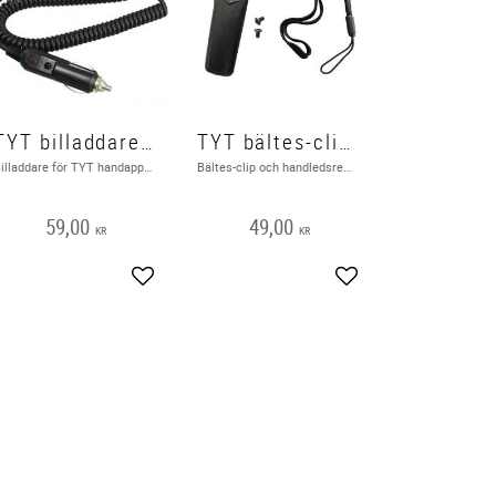
TYT billaddare för handapparat
TYT bältes-clip och handledsrem för handapparat
Billaddare för TYT handapparat
Bältes-clip och handledsrem för TYT handapparat
59,00
49,00
KR
KR
Lägg till i favoriter
Lägg till i favoriter