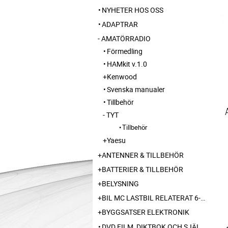
NYHETER HOS OSS
ADAPTRAR
AMATÖRRADIO
Förmedling
HAMkit v.1.0
Kenwood
Svenska manualer
Tillbehör
TYT
Tillbehör
Yaesu
ANTENNER & TILLBEHÖR
BATTERIER & TILLBEHÖR
BELYSNING
BIL MC LASTBIL RELATERAT 6-12-24 240V
BYGGSATSER ELEKTRONIK
DVD FILM, DIKTBOK OCH SJÄLVBIOGRAFI FRÅN SKARABORG