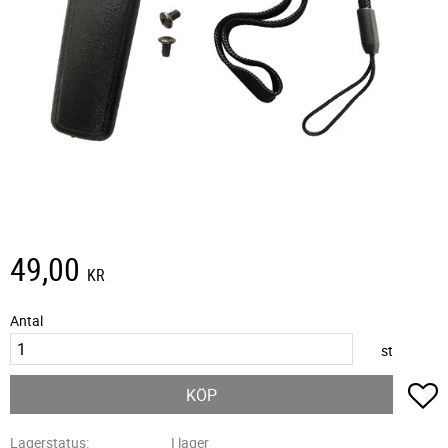
49,00
KR
Antal
st
L
KÖP
Lagerstatus
I lager