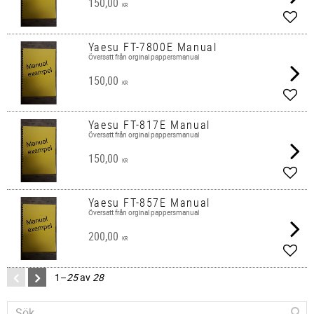
150,00
KR
Lägg 
Yaesu FT-7800E Manual
Översatt från orginal pappersmanual
150,00
KR
Lägg 
Yaesu FT-817E Manual
Översatt från orginal pappersmanual
150,00
KR
Lägg 
Yaesu FT-857E Manual
Översatt från orginal pappersmanual
200,00
KR
Lägg 
1–
25
av
28