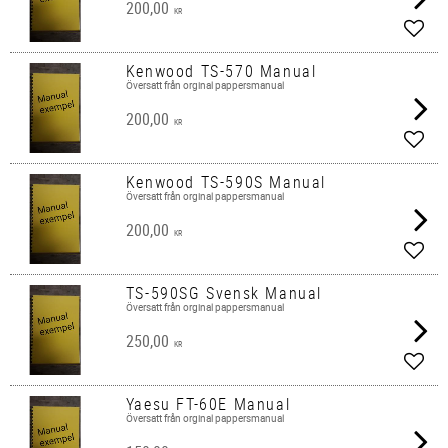
200,00
KR
Lägg 
Kenwood TS-570 Manual
Översatt från orginal pappersmanual
200,00
KR
Lägg 
Kenwood TS-590S Manual
Översatt från orginal pappersmanual
200,00
KR
Lägg 
TS-590SG Svensk Manual
Översatt från orginal pappersmanual
250,00
KR
Lägg 
Yaesu FT-60E Manual
Översatt från orginal pappersmanual