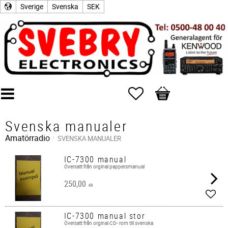
Sverige
Svenska
SEK
Favoriter
Kundvagn
Svenska manualer
Amatörradio
SVENSKA MANUALER
IC-7300 manual
Översatt från orginal pappersmanual
250,00
KR
Lägg 
IC-7300 manual stor
Översatt från orginal CD- rom till svenska