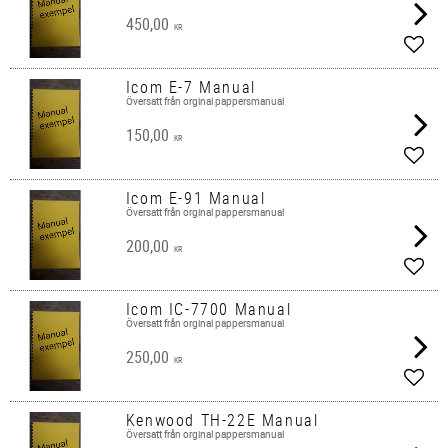
450,00
KR
Lägg 
Icom E-7 Manual
Översatt från orginal pappersmanual​
150,00
KR
Lägg 
Icom E-91 Manual
Översatt från orginal pappersmanual
200,00
KR
Lägg 
Icom IC-7700 Manual
Översatt från orginal pappersmanual​
250,00
KR
Lägg 
Kenwood TH-22E Manual
Översatt från orginal pappersmanual