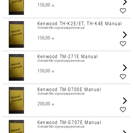
150,00
KR
Lägg 
Kenwood TH-K2E/ET, TH-K4E Manual
Översatt från orginal pappersmanual
150,00
KR
Lägg 
Kenwood TM-271E Manual
Översatt från orginal pappersmanual
150,00
KR
Lägg 
Kenwood TM-D700E Manual
Översatt från orginal pappersmanual
200,00
KR
Lägg 
Kenwood TM-G707E Manual
Översatt från orginal pappersmanual